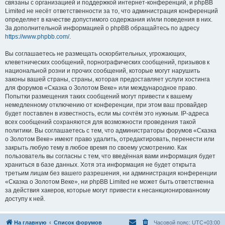
связаны с организацией и поддержкой интернет-конференций, и phpBB
Limited не несёт ответственности за то, что администрация конференций
определяет в качестве допустимого содержания и/или поведения в них.
За дополнительной информацией о phpBB обращайтесь по адресу
https://www.phpbb.com/
.
Вы соглашаетесь не размещать оскорбительных, угрожающих,
клеветнических сообщений, порнографических сообщений, призывов к
национальной розни и прочих сообщений, которые могут нарушить
законы вашей страны, страны, которая предоставляет услуги хостинга
для форумов «Сказка о Золотом Веке» или международное право.
Попытки размещения таких сообщений могут привести к вашему
немедленному отключению от конференции, при этом ваш провайдер
будет поставлен в известность, если мы сочтём это нужным. IP-адреса
всех сообщений сохраняются для возможности проведения такой
политики. Вы соглашаетесь с тем, что администраторы форумов «Сказка
о Золотом Веке» имеют право удалить, отредактировать, перенести или
закрыть любую тему в любое время по своему усмотрению. Как
пользователь вы согласны с тем, что введённая вами информация будет
храниться в базе данных. Хотя эта информация не будет открыта
третьим лицам без вашего разрешения, ни администрация конференции
«Сказка о Золотом Веке», ни phpBB Limited не может быть ответственна
за действия хакеров, которые могут привести к несанкционированному
доступу к ней.
На главную
Список форумов
Часовой пояс:
UTC+03:00