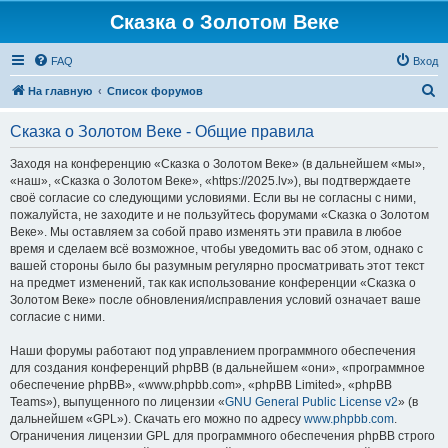
Сказка о Золотом Веке
FAQ
Вход
П
На главную
Список форумов
о
Сказка о Золотом Веке - Общие правила
и
с
Заходя на конференцию «Сказка о Золотом Веке» (в дальнейшем «мы»,
«наш», «Сказка о Золотом Веке», «https://2025.lv»), вы подтверждаете
к
своё согласие со следующими условиями. Если вы не согласны с ними,
пожалуйста, не заходите и не пользуйтесь форумами «Сказка о Золотом
Веке». Мы оставляем за собой право изменять эти правила в любое
время и сделаем всё возможное, чтобы уведомить вас об этом, однако с
вашей стороны было бы разумным регулярно просматривать этот текст
на предмет изменений, так как использование конференции «Сказка о
Золотом Веке» после обновления/исправления условий означает ваше
согласие с ними.
Наши форумы работают под управлением программного обеспечения
для создания конференций phpBB (в дальнейшем «они», «программное
обеспечение phpBB», «www.phpbb.com», «phpBB Limited», «phpBB
Teams»), выпущенного по лицензии «
GNU General Public License v2
» (в
дальнейшем «GPL»). Скачать его можно по адресу
www.phpbb.com
.
Ограничения лицензии GPL для программного обеспечения phpBB строго