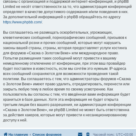
связаны с организацией и поддержкой интернет-конференций, и phpBB
Limited не несёт ответственности за то, что администрация конференций
определяет в качестве допустимого содержания и/или поведения в них.
За дополнительной информацией о phpBB обращайтесь по адресу
https://www.phpbb.com/
.
Вы соглашаетесь не размещать оскорбительных, угрожающих,
клеветнических сообщений, порнографических сообщений, призывов к
национальной розни и прочих сообщений, которые могут нарушить
законы вашей страны, страны, которая предоставляет услуги хостинга
для форумов «Сказка о Золотом Веке» или международное право.
Попытки размещения таких сообщений могут привести к вашему
немедленному отключению от конференции, при этом ваш провайдер
будет поставлен в известность, если мы сочтём это нужным. IP-адреса
всех сообщений сохраняются для возможности проведения такой
политики. Вы соглашаетесь с тем, что администраторы форумов «Сказка
о Золотом Веке» имеют право удалить, отредактировать, перенести или
закрыть любую тему в любое время по своему усмотрению. Как
пользователь вы согласны с тем, что введённая вами информация будет
храниться в базе данных. Хотя эта информация не будет открыта
третьим лицам без вашего разрешения, ни администрация конференции
«Сказка о Золотом Веке», ни phpBB Limited не может быть ответственна
за действия хакеров, которые могут привести к несанкционированному
доступу к ней.
На главную
Список форумов
Часовой пояс:
UTC+03:00