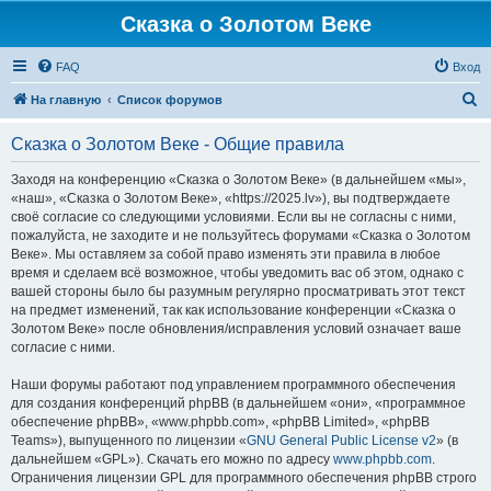
Сказка о Золотом Веке
FAQ
Вход
П
На главную
Список форумов
о
Сказка о Золотом Веке - Общие правила
и
с
Заходя на конференцию «Сказка о Золотом Веке» (в дальнейшем «мы»,
«наш», «Сказка о Золотом Веке», «https://2025.lv»), вы подтверждаете
к
своё согласие со следующими условиями. Если вы не согласны с ними,
пожалуйста, не заходите и не пользуйтесь форумами «Сказка о Золотом
Веке». Мы оставляем за собой право изменять эти правила в любое
время и сделаем всё возможное, чтобы уведомить вас об этом, однако с
вашей стороны было бы разумным регулярно просматривать этот текст
на предмет изменений, так как использование конференции «Сказка о
Золотом Веке» после обновления/исправления условий означает ваше
согласие с ними.
Наши форумы работают под управлением программного обеспечения
для создания конференций phpBB (в дальнейшем «они», «программное
обеспечение phpBB», «www.phpbb.com», «phpBB Limited», «phpBB
Teams»), выпущенного по лицензии «
GNU General Public License v2
» (в
дальнейшем «GPL»). Скачать его можно по адресу
www.phpbb.com
.
Ограничения лицензии GPL для программного обеспечения phpBB строго