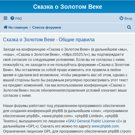
Сказка о Золотом Веке
FAQ
Вход
П
На главную
Список форумов
о
Сказка о Золотом Веке - Общие правила
и
с
Заходя на конференцию «Сказка о Золотом Веке» (в дальнейшем «мы»,
«наш», «Сказка о Золотом Веке», «https://2025.lv»), вы подтверждаете
к
своё согласие со следующими условиями. Если вы не согласны с ними,
пожалуйста, не заходите и не пользуйтесь форумами «Сказка о Золотом
Веке». Мы оставляем за собой право изменять эти правила в любое
время и сделаем всё возможное, чтобы уведомить вас об этом, однако с
вашей стороны было бы разумным регулярно просматривать этот текст
на предмет изменений, так как использование конференции «Сказка о
Золотом Веке» после обновления/исправления условий означает ваше
согласие с ними.
Наши форумы работают под управлением программного обеспечения
для создания конференций phpBB (в дальнейшем «они», «программное
обеспечение phpBB», «www.phpbb.com», «phpBB Limited», «phpBB
Teams»), выпущенного по лицензии «
GNU General Public License v2
» (в
дальнейшем «GPL»). Скачать его можно по адресу
www.phpbb.com
.
Ограничения лицензии GPL для программного обеспечения phpBB строго