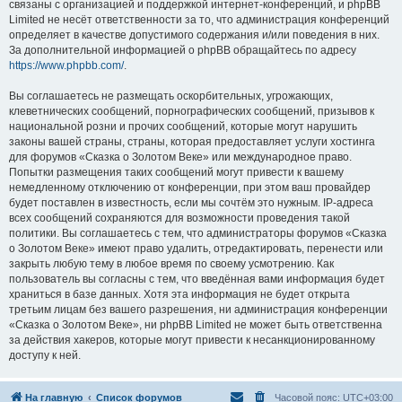
связаны с организацией и поддержкой интернет-конференций, и phpBB
Limited не несёт ответственности за то, что администрация конференций
определяет в качестве допустимого содержания и/или поведения в них.
За дополнительной информацией о phpBB обращайтесь по адресу
https://www.phpbb.com/
.
Вы соглашаетесь не размещать оскорбительных, угрожающих,
клеветнических сообщений, порнографических сообщений, призывов к
национальной розни и прочих сообщений, которые могут нарушить
законы вашей страны, страны, которая предоставляет услуги хостинга
для форумов «Сказка о Золотом Веке» или международное право.
Попытки размещения таких сообщений могут привести к вашему
немедленному отключению от конференции, при этом ваш провайдер
будет поставлен в известность, если мы сочтём это нужным. IP-адреса
всех сообщений сохраняются для возможности проведения такой
политики. Вы соглашаетесь с тем, что администраторы форумов «Сказка
о Золотом Веке» имеют право удалить, отредактировать, перенести или
закрыть любую тему в любое время по своему усмотрению. Как
пользователь вы согласны с тем, что введённая вами информация будет
храниться в базе данных. Хотя эта информация не будет открыта
третьим лицам без вашего разрешения, ни администрация конференции
«Сказка о Золотом Веке», ни phpBB Limited не может быть ответственна
за действия хакеров, которые могут привести к несанкционированному
доступу к ней.
На главную
Список форумов
Часовой пояс:
UTC+03:00