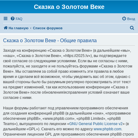
Сказка о Золотом Веке
FAQ
Вход
П
На главную
Список форумов
о
Сказка о Золотом Веке - Общие правила
и
с
Заходя на конференцию «Сказка о Золотом Веке» (в дальнейшем «мы»,
«наш», «Сказка о Золотом Веке», «https://2025.lv»), вы подтверждаете
к
своё согласие со следующими условиями. Если вы не согласны с ними,
пожалуйста, не заходите и не пользуйтесь форумами «Сказка о Золотом
Веке». Мы оставляем за собой право изменять эти правила в любое
время и сделаем всё возможное, чтобы уведомить вас об этом, однако с
вашей стороны было бы разумным регулярно просматривать этот текст
на предмет изменений, так как использование конференции «Сказка о
Золотом Веке» после обновления/исправления условий означает ваше
согласие с ними.
Наши форумы работают под управлением программного обеспечения
для создания конференций phpBB (в дальнейшем «они», «программное
обеспечение phpBB», «www.phpbb.com», «phpBB Limited», «phpBB
Teams»), выпущенного по лицензии «
GNU General Public License v2
» (в
дальнейшем «GPL»). Скачать его можно по адресу
www.phpbb.com
.
Ограничения лицензии GPL для программного обеспечения phpBB строго