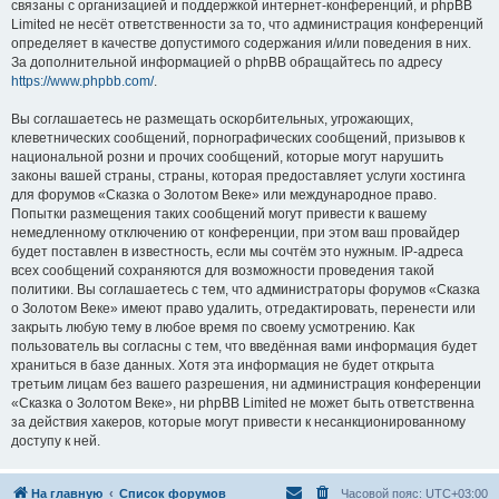
связаны с организацией и поддержкой интернет-конференций, и phpBB
Limited не несёт ответственности за то, что администрация конференций
определяет в качестве допустимого содержания и/или поведения в них.
За дополнительной информацией о phpBB обращайтесь по адресу
https://www.phpbb.com/
.
Вы соглашаетесь не размещать оскорбительных, угрожающих,
клеветнических сообщений, порнографических сообщений, призывов к
национальной розни и прочих сообщений, которые могут нарушить
законы вашей страны, страны, которая предоставляет услуги хостинга
для форумов «Сказка о Золотом Веке» или международное право.
Попытки размещения таких сообщений могут привести к вашему
немедленному отключению от конференции, при этом ваш провайдер
будет поставлен в известность, если мы сочтём это нужным. IP-адреса
всех сообщений сохраняются для возможности проведения такой
политики. Вы соглашаетесь с тем, что администраторы форумов «Сказка
о Золотом Веке» имеют право удалить, отредактировать, перенести или
закрыть любую тему в любое время по своему усмотрению. Как
пользователь вы согласны с тем, что введённая вами информация будет
храниться в базе данных. Хотя эта информация не будет открыта
третьим лицам без вашего разрешения, ни администрация конференции
«Сказка о Золотом Веке», ни phpBB Limited не может быть ответственна
за действия хакеров, которые могут привести к несанкционированному
доступу к ней.
На главную
Список форумов
Часовой пояс:
UTC+03:00