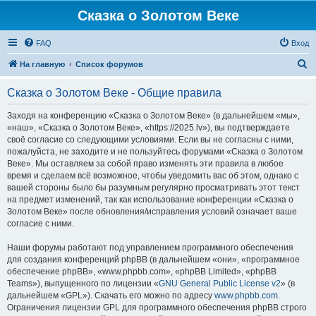
Сказка о Золотом Веке
FAQ
Вход
П
На главную
Список форумов
о
Сказка о Золотом Веке - Общие правила
и
с
Заходя на конференцию «Сказка о Золотом Веке» (в дальнейшем «мы»,
«наш», «Сказка о Золотом Веке», «https://2025.lv»), вы подтверждаете
к
своё согласие со следующими условиями. Если вы не согласны с ними,
пожалуйста, не заходите и не пользуйтесь форумами «Сказка о Золотом
Веке». Мы оставляем за собой право изменять эти правила в любое
время и сделаем всё возможное, чтобы уведомить вас об этом, однако с
вашей стороны было бы разумным регулярно просматривать этот текст
на предмет изменений, так как использование конференции «Сказка о
Золотом Веке» после обновления/исправления условий означает ваше
согласие с ними.
Наши форумы работают под управлением программного обеспечения
для создания конференций phpBB (в дальнейшем «они», «программное
обеспечение phpBB», «www.phpbb.com», «phpBB Limited», «phpBB
Teams»), выпущенного по лицензии «
GNU General Public License v2
» (в
дальнейшем «GPL»). Скачать его можно по адресу
www.phpbb.com
.
Ограничения лицензии GPL для программного обеспечения phpBB строго