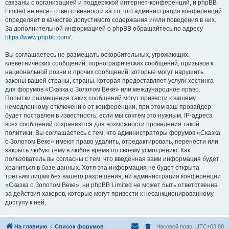
связаны с организацией и поддержкой интернет-конференций, и phpBB
Limited не несёт ответственности за то, что администрация конференций
определяет в качестве допустимого содержания и/или поведения в них.
За дополнительной информацией о phpBB обращайтесь по адресу
https://www.phpbb.com/
.
Вы соглашаетесь не размещать оскорбительных, угрожающих,
клеветнических сообщений, порнографических сообщений, призывов к
национальной розни и прочих сообщений, которые могут нарушить
законы вашей страны, страны, которая предоставляет услуги хостинга
для форумов «Сказка о Золотом Веке» или международное право.
Попытки размещения таких сообщений могут привести к вашему
немедленному отключению от конференции, при этом ваш провайдер
будет поставлен в известность, если мы сочтём это нужным. IP-адреса
всех сообщений сохраняются для возможности проведения такой
политики. Вы соглашаетесь с тем, что администраторы форумов «Сказка
о Золотом Веке» имеют право удалить, отредактировать, перенести или
закрыть любую тему в любое время по своему усмотрению. Как
пользователь вы согласны с тем, что введённая вами информация будет
храниться в базе данных. Хотя эта информация не будет открыта
третьим лицам без вашего разрешения, ни администрация конференции
«Сказка о Золотом Веке», ни phpBB Limited не может быть ответственна
за действия хакеров, которые могут привести к несанкционированному
доступу к ней.
На главную
Список форумов
Часовой пояс:
UTC+03:00