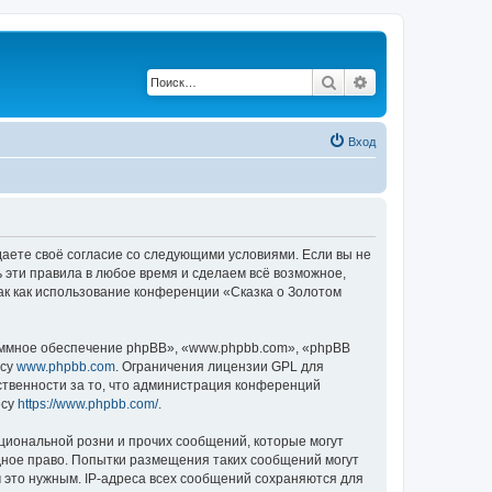
Поиск
Расширенный по
Вход
ждаете своё согласие со следующими условиями. Если вы не
ь эти правила в любое время и сделаем всё возможное,
ак как использование конференции «Сказка о Золотом
ммное обеспечение phpBB», «www.phpbb.com», «phpBB
есу
www.phpbb.com
. Ограничения лицензии GPL для
ственности за то, что администрация конференций
есу
https://www.phpbb.com/
.
циональной розни и прочих сообщений, которые могут
дное право. Попытки размещения таких сообщений могут
 это нужным. IP-адреса всех сообщений сохраняются для