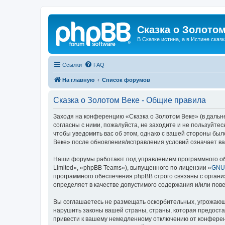
Сказка о Золотом
В Сказке истина, а в Истине сказк
Ссылки
FAQ
На главную
Список форумов
Сказка о Золотом Веке - Общие правила
Заходя на конференцию «Сказка о Золотом Веке» (в дальне
согласны с ними, пожалуйста, не заходите и не пользуйте
чтобы уведомить вас об этом, однако с вашей стороны бы
Веке» после обновления/исправления условий означает ва
Наши форумы работают под управлением программного об
Limited», «phpBB Teams»), выпущенного по лицензии «
GNU 
программного обеспечения phpBB строго связаны с органи
определяет в качестве допустимого содержания и/или по
Вы соглашаетесь не размещать оскорбительных, угрожающ
нарушить законы вашей страны, страны, которая предоста
привести к вашему немедленному отключению от конференц