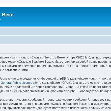
 Веке
а.
йшем «мы», «наш», «Сказка о Золотом Веке», «https://2025.lv»), вы подтвер
сь форумами «Сказка о Золотом Веке». Мы оставляем за собой право изменят
ло бы разумным регулярно просматривать этот текст на предмет изменений, т
ше согласие с ними.
еспечения для создания конференций phpBB (в дальнейшем «они», «програ
General Public License v2
» (в дальнейшем «GPL»). Скачать его можно по адр
зацией и поддержкой интернет-конференций, и phpBB Limited не несёт ответ
ведения в них. За дополнительной информацией о phpBB обращайтесь по адр
их, клеветнических сообщений, порнографических сообщений, призывов к на
вляет услуги хостинга для форумов «Сказка о Золотом Веке» или междунаро
ии, при этом ваш провайдер будет поставлен в известность, если мы сочтём