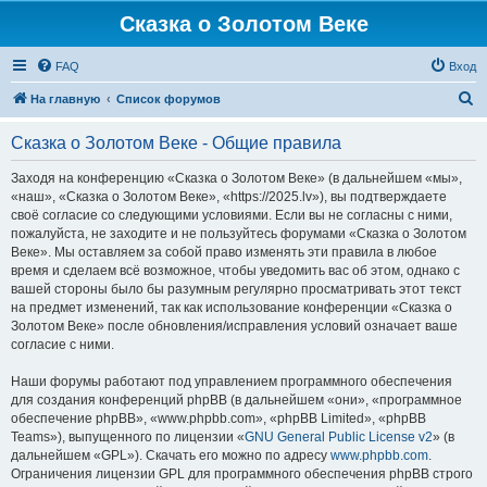
Сказка о Золотом Веке
FAQ
Вход
П
На главную
Список форумов
о
Сказка о Золотом Веке - Общие правила
и
с
Заходя на конференцию «Сказка о Золотом Веке» (в дальнейшем «мы»,
«наш», «Сказка о Золотом Веке», «https://2025.lv»), вы подтверждаете
к
своё согласие со следующими условиями. Если вы не согласны с ними,
пожалуйста, не заходите и не пользуйтесь форумами «Сказка о Золотом
Веке». Мы оставляем за собой право изменять эти правила в любое
время и сделаем всё возможное, чтобы уведомить вас об этом, однако с
вашей стороны было бы разумным регулярно просматривать этот текст
на предмет изменений, так как использование конференции «Сказка о
Золотом Веке» после обновления/исправления условий означает ваше
согласие с ними.
Наши форумы работают под управлением программного обеспечения
для создания конференций phpBB (в дальнейшем «они», «программное
обеспечение phpBB», «www.phpbb.com», «phpBB Limited», «phpBB
Teams»), выпущенного по лицензии «
GNU General Public License v2
» (в
дальнейшем «GPL»). Скачать его можно по адресу
www.phpbb.com
.
Ограничения лицензии GPL для программного обеспечения phpBB строго