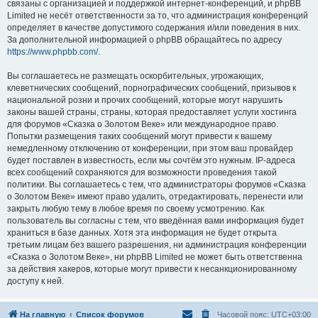
связаны с организацией и поддержкой интернет-конференций, и phpBB
Limited не несёт ответственности за то, что администрация конференций
определяет в качестве допустимого содержания и/или поведения в них.
За дополнительной информацией о phpBB обращайтесь по адресу
https://www.phpbb.com/
.
Вы соглашаетесь не размещать оскорбительных, угрожающих,
клеветнических сообщений, порнографических сообщений, призывов к
национальной розни и прочих сообщений, которые могут нарушить
законы вашей страны, страны, которая предоставляет услуги хостинга
для форумов «Сказка о Золотом Веке» или международное право.
Попытки размещения таких сообщений могут привести к вашему
немедленному отключению от конференции, при этом ваш провайдер
будет поставлен в известность, если мы сочтём это нужным. IP-адреса
всех сообщений сохраняются для возможности проведения такой
политики. Вы соглашаетесь с тем, что администраторы форумов «Сказка
о Золотом Веке» имеют право удалить, отредактировать, перенести или
закрыть любую тему в любое время по своему усмотрению. Как
пользователь вы согласны с тем, что введённая вами информация будет
храниться в базе данных. Хотя эта информация не будет открыта
третьим лицам без вашего разрешения, ни администрация конференции
«Сказка о Золотом Веке», ни phpBB Limited не может быть ответственна
за действия хакеров, которые могут привести к несанкционированному
доступу к ней.
На главную
Список форумов
Часовой пояс:
UTC+03:00