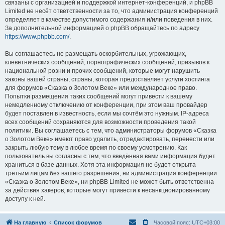
связаны с организацией и поддержкой интернет-конференций, и phpBB
Limited не несёт ответственности за то, что администрация конференций
определяет в качестве допустимого содержания и/или поведения в них.
За дополнительной информацией о phpBB обращайтесь по адресу
https://www.phpbb.com/
.
Вы соглашаетесь не размещать оскорбительных, угрожающих,
клеветнических сообщений, порнографических сообщений, призывов к
национальной розни и прочих сообщений, которые могут нарушить
законы вашей страны, страны, которая предоставляет услуги хостинга
для форумов «Сказка о Золотом Веке» или международное право.
Попытки размещения таких сообщений могут привести к вашему
немедленному отключению от конференции, при этом ваш провайдер
будет поставлен в известность, если мы сочтём это нужным. IP-адреса
всех сообщений сохраняются для возможности проведения такой
политики. Вы соглашаетесь с тем, что администраторы форумов «Сказка
о Золотом Веке» имеют право удалить, отредактировать, перенести или
закрыть любую тему в любое время по своему усмотрению. Как
пользователь вы согласны с тем, что введённая вами информация будет
храниться в базе данных. Хотя эта информация не будет открыта
третьим лицам без вашего разрешения, ни администрация конференции
«Сказка о Золотом Веке», ни phpBB Limited не может быть ответственна
за действия хакеров, которые могут привести к несанкционированному
доступу к ней.
На главную
Список форумов
Часовой пояс:
UTC+03:00