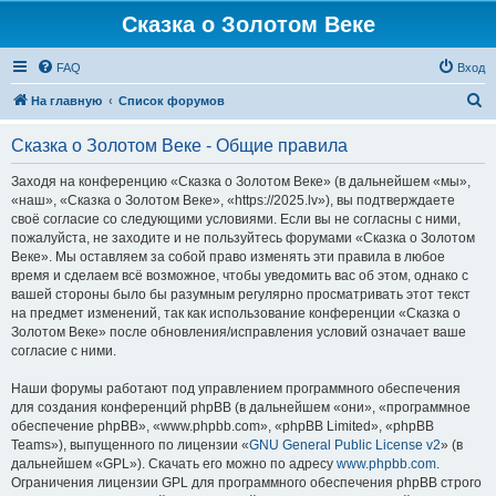
Сказка о Золотом Веке
FAQ
Вход
П
На главную
Список форумов
о
Сказка о Золотом Веке - Общие правила
и
с
Заходя на конференцию «Сказка о Золотом Веке» (в дальнейшем «мы»,
«наш», «Сказка о Золотом Веке», «https://2025.lv»), вы подтверждаете
к
своё согласие со следующими условиями. Если вы не согласны с ними,
пожалуйста, не заходите и не пользуйтесь форумами «Сказка о Золотом
Веке». Мы оставляем за собой право изменять эти правила в любое
время и сделаем всё возможное, чтобы уведомить вас об этом, однако с
вашей стороны было бы разумным регулярно просматривать этот текст
на предмет изменений, так как использование конференции «Сказка о
Золотом Веке» после обновления/исправления условий означает ваше
согласие с ними.
Наши форумы работают под управлением программного обеспечения
для создания конференций phpBB (в дальнейшем «они», «программное
обеспечение phpBB», «www.phpbb.com», «phpBB Limited», «phpBB
Teams»), выпущенного по лицензии «
GNU General Public License v2
» (в
дальнейшем «GPL»). Скачать его можно по адресу
www.phpbb.com
.
Ограничения лицензии GPL для программного обеспечения phpBB строго