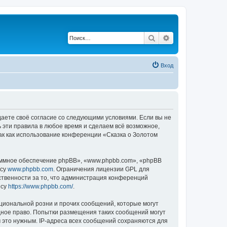
Поиск
Расширенный по
Вход
ждаете своё согласие со следующими условиями. Если вы не
ь эти правила в любое время и сделаем всё возможное,
ак как использование конференции «Сказка о Золотом
ммное обеспечение phpBB», «www.phpbb.com», «phpBB
есу
www.phpbb.com
. Ограничения лицензии GPL для
ственности за то, что администрация конференций
есу
https://www.phpbb.com/
.
циональной розни и прочих сообщений, которые могут
дное право. Попытки размещения таких сообщений могут
 это нужным. IP-адреса всех сообщений сохраняются для