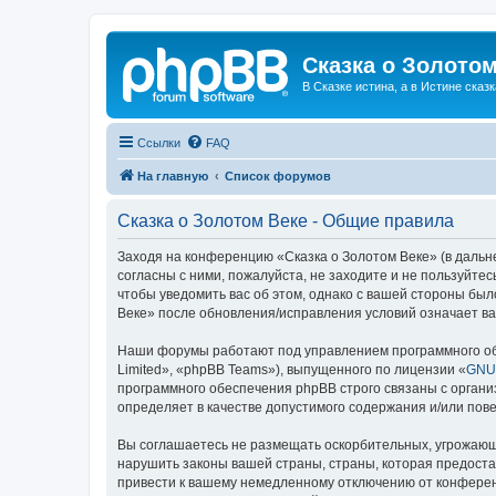
Сказка о Золотом
В Сказке истина, а в Истине сказк
Ссылки
FAQ
На главную
Список форумов
Сказка о Золотом Веке - Общие правила
Заходя на конференцию «Сказка о Золотом Веке» (в дальне
согласны с ними, пожалуйста, не заходите и не пользуйте
чтобы уведомить вас об этом, однако с вашей стороны бы
Веке» после обновления/исправления условий означает ва
Наши форумы работают под управлением программного об
Limited», «phpBB Teams»), выпущенного по лицензии «
GNU 
программного обеспечения phpBB строго связаны с органи
определяет в качестве допустимого содержания и/или по
Вы соглашаетесь не размещать оскорбительных, угрожающ
нарушить законы вашей страны, страны, которая предоста
привести к вашему немедленному отключению от конференц