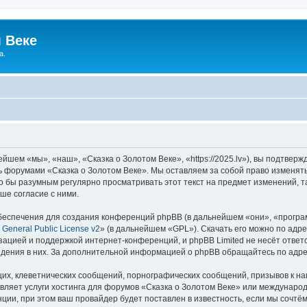
 Веке
а.
йшем «мы», «наш», «Сказка о Золотом Веке», «https://2025.lv»), вы подтвер
сь форумами «Сказка о Золотом Веке». Мы оставляем за собой право изменят
ло бы разумным регулярно просматривать этот текст на предмет изменений, т
ше согласие с ними.
еспечения для создания конференций phpBB (в дальнейшем «они», «програ
General Public License v2
» (в дальнейшем «GPL»). Скачать его можно по адр
зацией и поддержкой интернет-конференций, и phpBB Limited не несёт ответ
ведения в них. За дополнительной информацией о phpBB обращайтесь по адр
их, клеветнических сообщений, порнографических сообщений, призывов к на
вляет услуги хостинга для форумов «Сказка о Золотом Веке» или междунаро
ии, при этом ваш провайдер будет поставлен в известность, если мы сочтём