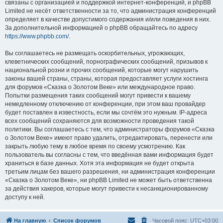
связаны с организацией и поддержкой интернет-конференций, и phpBB
Limited не несёт ответственности за то, что администрация конференций
определяет в качестве допустимого содержания и/или поведения в них.
За дополнительной информацией о phpBB обращайтесь по адресу
https://www.phpbb.com/
.
Вы соглашаетесь не размещать оскорбительных, угрожающих,
клеветнических сообщений, порнографических сообщений, призывов к
национальной розни и прочих сообщений, которые могут нарушить
законы вашей страны, страны, которая предоставляет услуги хостинга
для форумов «Сказка о Золотом Веке» или международное право.
Попытки размещения таких сообщений могут привести к вашему
немедленному отключению от конференции, при этом ваш провайдер
будет поставлен в известность, если мы сочтём это нужным. IP-адреса
всех сообщений сохраняются для возможности проведения такой
политики. Вы соглашаетесь с тем, что администраторы форумов «Сказка
о Золотом Веке» имеют право удалить, отредактировать, перенести или
закрыть любую тему в любое время по своему усмотрению. Как
пользователь вы согласны с тем, что введённая вами информация будет
храниться в базе данных. Хотя эта информация не будет открыта
третьим лицам без вашего разрешения, ни администрация конференции
«Сказка о Золотом Веке», ни phpBB Limited не может быть ответственна
за действия хакеров, которые могут привести к несанкционированному
доступу к ней.
На главную
Список форумов
Часовой пояс:
UTC+03:00