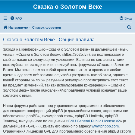
Сказка о Золотом Веке
FAQ
Вход
П
На главную
Список форумов
о
Сказка о Золотом Веке - Общие правила
и
с
Заходя на конференцию «Сказка о Золотом Веке» (в дальнейшем «мы»,
«наш», «Сказка о Золотом Веке», «https://2025.lv»), вы подтверждаете
к
своё согласие со следующими условиями. Если вы не согласны с ними,
пожалуйста, не заходите и не пользуйтесь форумами «Сказка о Золотом
Веке». Мы оставляем за собой право изменять эти правила в любое
время и сделаем всё возможное, чтобы уведомить вас об этом, однако с
вашей стороны было бы разумным регулярно просматривать этот текст
на предмет изменений, так как использование конференции «Сказка о
Золотом Веке» после обновления/исправления условий означает ваше
согласие с ними.
Наши форумы работают под управлением программного обеспечения
для создания конференций phpBB (в дальнейшем «они», «программное
обеспечение phpBB», «www.phpbb.com», «phpBB Limited», «phpBB
Teams»), выпущенного по лицензии «
GNU General Public License v2
» (в
дальнейшем «GPL»). Скачать его можно по адресу
www.phpbb.com
.
Ограничения лицензии GPL для программного обеспечения phpBB строго