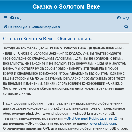
Сказка о Золотом Веке
FAQ
Вход
П
На главную
Список форумов
о
Сказка о Золотом Веке - Общие правила
и
с
Заходя на конференцию «Сказка о Золотом Веке» (в дальнейшем «мы»,
«наш», «Сказка о Золотом Веке», «https://2025.lv»), вы подтверждаете
к
своё согласие со следующими условиями. Если вы не согласны с ними,
пожалуйста, не заходите и не пользуйтесь форумами «Сказка о Золотом
Веке». Мы оставляем за собой право изменять эти правила в любое
время и сделаем всё возможное, чтобы уведомить вас об этом, однако с
вашей стороны было бы разумным регулярно просматривать этот текст
на предмет изменений, так как использование конференции «Сказка о
Золотом Веке» после обновления/исправления условий означает ваше
согласие с ними.
Наши форумы работают под управлением программного обеспечения
для создания конференций phpBB (в дальнейшем «они», «программное
обеспечение phpBB», «www.phpbb.com», «phpBB Limited», «phpBB
Teams»), выпущенного по лицензии «
GNU General Public License v2
» (в
дальнейшем «GPL»). Скачать его можно по адресу
www.phpbb.com
.
Ограничения лицензии GPL для программного обеспечения phpBB строго