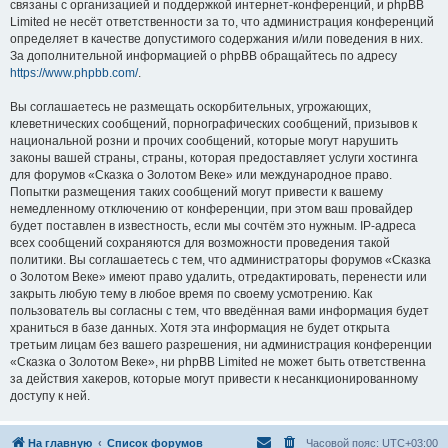
связаны с организацией и поддержкой интернет-конференций, и phpBB
Limited не несёт ответственности за то, что администрация конференций
определяет в качестве допустимого содержания и/или поведения в них.
За дополнительной информацией о phpBB обращайтесь по адресу
https://www.phpbb.com/
.
Вы соглашаетесь не размещать оскорбительных, угрожающих,
клеветнических сообщений, порнографических сообщений, призывов к
национальной розни и прочих сообщений, которые могут нарушить
законы вашей страны, страны, которая предоставляет услуги хостинга
для форумов «Сказка о Золотом Веке» или международное право.
Попытки размещения таких сообщений могут привести к вашему
немедленному отключению от конференции, при этом ваш провайдер
будет поставлен в известность, если мы сочтём это нужным. IP-адреса
всех сообщений сохраняются для возможности проведения такой
политики. Вы соглашаетесь с тем, что администраторы форумов «Сказка
о Золотом Веке» имеют право удалить, отредактировать, перенести или
закрыть любую тему в любое время по своему усмотрению. Как
пользователь вы согласны с тем, что введённая вами информация будет
храниться в базе данных. Хотя эта информация не будет открыта
третьим лицам без вашего разрешения, ни администрация конференции
«Сказка о Золотом Веке», ни phpBB Limited не может быть ответственна
за действия хакеров, которые могут привести к несанкционированному
доступу к ней.
На главную
Список форумов
Часовой пояс:
UTC+03:00