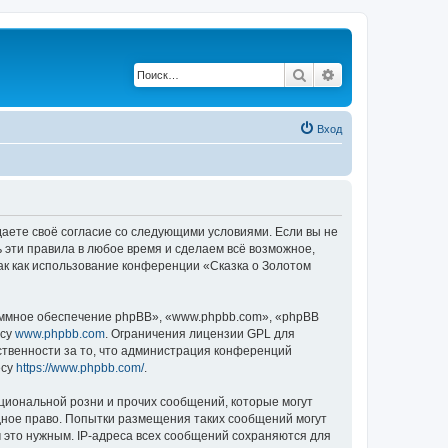
Поиск
Расширенный по
Вход
ждаете своё согласие со следующими условиями. Если вы не
ь эти правила в любое время и сделаем всё возможное,
ак как использование конференции «Сказка о Золотом
ммное обеспечение phpBB», «www.phpbb.com», «phpBB
есу
www.phpbb.com
. Ограничения лицензии GPL для
ственности за то, что администрация конференций
есу
https://www.phpbb.com/
.
циональной розни и прочих сообщений, которые могут
дное право. Попытки размещения таких сообщений могут
 это нужным. IP-адреса всех сообщений сохраняются для