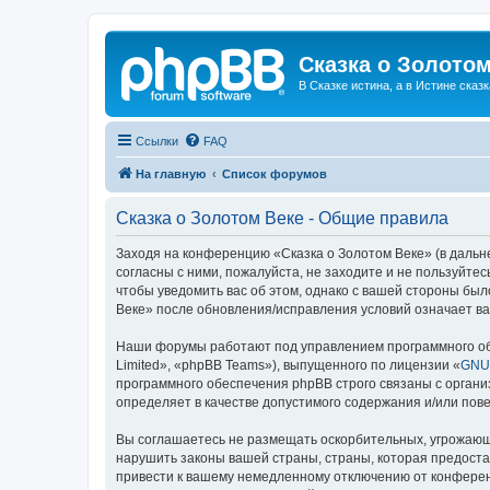
Сказка о Золотом
В Сказке истина, а в Истине сказк
Ссылки
FAQ
На главную
Список форумов
Сказка о Золотом Веке - Общие правила
Заходя на конференцию «Сказка о Золотом Веке» (в дальне
согласны с ними, пожалуйста, не заходите и не пользуйте
чтобы уведомить вас об этом, однако с вашей стороны бы
Веке» после обновления/исправления условий означает ва
Наши форумы работают под управлением программного об
Limited», «phpBB Teams»), выпущенного по лицензии «
GNU 
программного обеспечения phpBB строго связаны с органи
определяет в качестве допустимого содержания и/или по
Вы соглашаетесь не размещать оскорбительных, угрожающ
нарушить законы вашей страны, страны, которая предоста
привести к вашему немедленному отключению от конференц