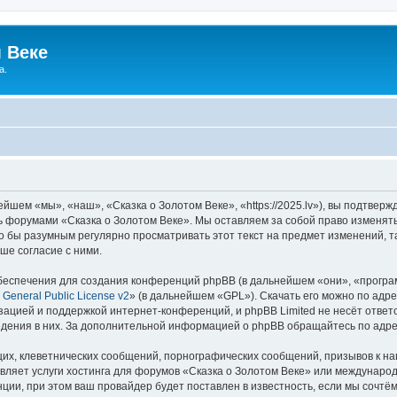
 Веке
а.
йшем «мы», «наш», «Сказка о Золотом Веке», «https://2025.lv»), вы подтвер
сь форумами «Сказка о Золотом Веке». Мы оставляем за собой право изменят
ло бы разумным регулярно просматривать этот текст на предмет изменений, т
ше согласие с ними.
еспечения для создания конференций phpBB (в дальнейшем «они», «програ
General Public License v2
» (в дальнейшем «GPL»). Скачать его можно по адр
зацией и поддержкой интернет-конференций, и phpBB Limited не несёт ответ
ведения в них. За дополнительной информацией о phpBB обращайтесь по адр
их, клеветнических сообщений, порнографических сообщений, призывов к на
вляет услуги хостинга для форумов «Сказка о Золотом Веке» или междунаро
ии, при этом ваш провайдер будет поставлен в известность, если мы сочтём