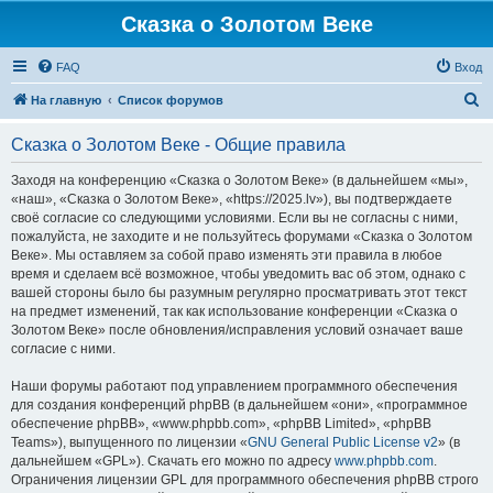
Сказка о Золотом Веке
FAQ
Вход
П
На главную
Список форумов
о
Сказка о Золотом Веке - Общие правила
и
с
Заходя на конференцию «Сказка о Золотом Веке» (в дальнейшем «мы»,
«наш», «Сказка о Золотом Веке», «https://2025.lv»), вы подтверждаете
к
своё согласие со следующими условиями. Если вы не согласны с ними,
пожалуйста, не заходите и не пользуйтесь форумами «Сказка о Золотом
Веке». Мы оставляем за собой право изменять эти правила в любое
время и сделаем всё возможное, чтобы уведомить вас об этом, однако с
вашей стороны было бы разумным регулярно просматривать этот текст
на предмет изменений, так как использование конференции «Сказка о
Золотом Веке» после обновления/исправления условий означает ваше
согласие с ними.
Наши форумы работают под управлением программного обеспечения
для создания конференций phpBB (в дальнейшем «они», «программное
обеспечение phpBB», «www.phpbb.com», «phpBB Limited», «phpBB
Teams»), выпущенного по лицензии «
GNU General Public License v2
» (в
дальнейшем «GPL»). Скачать его можно по адресу
www.phpbb.com
.
Ограничения лицензии GPL для программного обеспечения phpBB строго