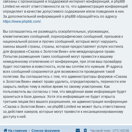
связаны с организацией и поддержкой интернет-конференций, и phpBB
Limited не несёт ответственности за то, что администрация конференций
определяет в качестве допустимого содержания и/или поведения в них.
За дополнительной информацией о phpBB обращайтесь по адресу
https://www.phpbb.com/
.
Вы соглашаетесь не размещать оскорбительных, угрожающих,
клеветнических сообщений, порнографических сообщений, призывов к
национальной розни и прочих сообщений, которые могут нарушить
законы вашей страны, страны, которая предоставляет услуги хостинга
для форумов «Сказка о Золотом Веке» или международное право.
Попытки размещения таких сообщений могут привести к вашему
немедленному отключению от конференции, при этом ваш провайдер
будет поставлен в известность, если мы сочтём это нужным. IP-адреса
всех сообщений сохраняются для возможности проведения такой
политики. Вы соглашаетесь с тем, что администраторы форумов «Сказка
о Золотом Веке» имеют право удалить, отредактировать, перенести или
закрыть любую тему в любое время по своему усмотрению. Как
пользователь вы согласны с тем, что введённая вами информация будет
храниться в базе данных. Хотя эта информация не будет открыта
третьим лицам без вашего разрешения, ни администрация конференции
«Сказка о Золотом Веке», ни phpBB Limited не может быть ответственна
за действия хакеров, которые могут привести к несанкционированному
доступу к ней.
На главную
Список форумов
Часовой пояс:
UTC+03:00