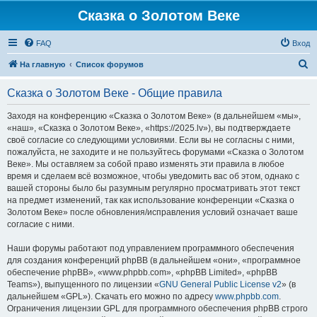
Сказка о Золотом Веке
FAQ
Вход
П
На главную
Список форумов
о
Сказка о Золотом Веке - Общие правила
и
с
Заходя на конференцию «Сказка о Золотом Веке» (в дальнейшем «мы»,
«наш», «Сказка о Золотом Веке», «https://2025.lv»), вы подтверждаете
к
своё согласие со следующими условиями. Если вы не согласны с ними,
пожалуйста, не заходите и не пользуйтесь форумами «Сказка о Золотом
Веке». Мы оставляем за собой право изменять эти правила в любое
время и сделаем всё возможное, чтобы уведомить вас об этом, однако с
вашей стороны было бы разумным регулярно просматривать этот текст
на предмет изменений, так как использование конференции «Сказка о
Золотом Веке» после обновления/исправления условий означает ваше
согласие с ними.
Наши форумы работают под управлением программного обеспечения
для создания конференций phpBB (в дальнейшем «они», «программное
обеспечение phpBB», «www.phpbb.com», «phpBB Limited», «phpBB
Teams»), выпущенного по лицензии «
GNU General Public License v2
» (в
дальнейшем «GPL»). Скачать его можно по адресу
www.phpbb.com
.
Ограничения лицензии GPL для программного обеспечения phpBB строго