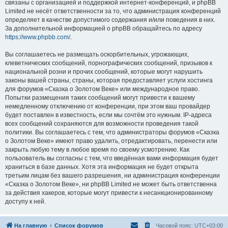
связаны с организацией и поддержкой интернет-конференций, и phpBB
Limited не несёт ответственности за то, что администрация конференций
определяет в качестве допустимого содержания и/или поведения в них.
За дополнительной информацией о phpBB обращайтесь по адресу
https://www.phpbb.com/
.
Вы соглашаетесь не размещать оскорбительных, угрожающих,
клеветнических сообщений, порнографических сообщений, призывов к
национальной розни и прочих сообщений, которые могут нарушить
законы вашей страны, страны, которая предоставляет услуги хостинга
для форумов «Сказка о Золотом Веке» или международное право.
Попытки размещения таких сообщений могут привести к вашему
немедленному отключению от конференции, при этом ваш провайдер
будет поставлен в известность, если мы сочтём это нужным. IP-адреса
всех сообщений сохраняются для возможности проведения такой
политики. Вы соглашаетесь с тем, что администраторы форумов «Сказка
о Золотом Веке» имеют право удалить, отредактировать, перенести или
закрыть любую тему в любое время по своему усмотрению. Как
пользователь вы согласны с тем, что введённая вами информация будет
храниться в базе данных. Хотя эта информация не будет открыта
третьим лицам без вашего разрешения, ни администрация конференции
«Сказка о Золотом Веке», ни phpBB Limited не может быть ответственна
за действия хакеров, которые могут привести к несанкционированному
доступу к ней.
На главную
Список форумов
Часовой пояс:
UTC+03:00