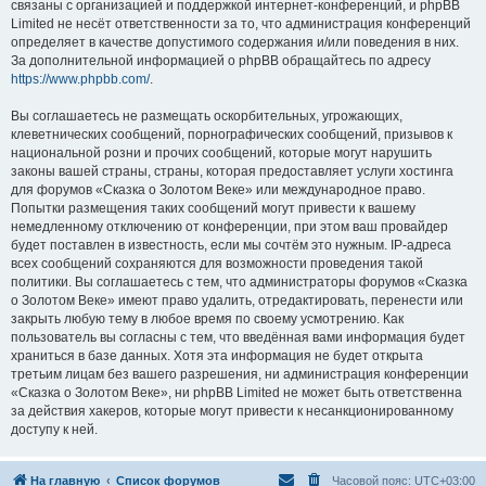
связаны с организацией и поддержкой интернет-конференций, и phpBB
Limited не несёт ответственности за то, что администрация конференций
определяет в качестве допустимого содержания и/или поведения в них.
За дополнительной информацией о phpBB обращайтесь по адресу
https://www.phpbb.com/
.
Вы соглашаетесь не размещать оскорбительных, угрожающих,
клеветнических сообщений, порнографических сообщений, призывов к
национальной розни и прочих сообщений, которые могут нарушить
законы вашей страны, страны, которая предоставляет услуги хостинга
для форумов «Сказка о Золотом Веке» или международное право.
Попытки размещения таких сообщений могут привести к вашему
немедленному отключению от конференции, при этом ваш провайдер
будет поставлен в известность, если мы сочтём это нужным. IP-адреса
всех сообщений сохраняются для возможности проведения такой
политики. Вы соглашаетесь с тем, что администраторы форумов «Сказка
о Золотом Веке» имеют право удалить, отредактировать, перенести или
закрыть любую тему в любое время по своему усмотрению. Как
пользователь вы согласны с тем, что введённая вами информация будет
храниться в базе данных. Хотя эта информация не будет открыта
третьим лицам без вашего разрешения, ни администрация конференции
«Сказка о Золотом Веке», ни phpBB Limited не может быть ответственна
за действия хакеров, которые могут привести к несанкционированному
доступу к ней.
На главную
Список форумов
Часовой пояс:
UTC+03:00