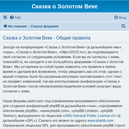
Сказка о Золотом Веке
FAQ
Вход
П
На главную
Список форумов
о
Сказка о Золотом Веке - Общие правила
и
с
Заходя на конференцию «Сказка о Золотом Веке» (в дальнейшем «мы»,
«наш», «Сказка о Золотом Веке», «https://2025.lv»), вы подтверждаете
к
своё согласие со следующими условиями. Если вы не согласны с ними,
пожалуйста, не заходите и не пользуйтесь форумами «Сказка о Золотом
Веке». Мы оставляем за собой право изменять эти правила в любое
время и сделаем всё возможное, чтобы уведомить вас об этом, однако с
вашей стороны было бы разумным регулярно просматривать этот текст
на предмет изменений, так как использование конференции «Сказка о
Золотом Веке» после обновления/исправления условий означает ваше
согласие с ними.
Наши форумы работают под управлением программного обеспечения
для создания конференций phpBB (в дальнейшем «они», «программное
обеспечение phpBB», «www.phpbb.com», «phpBB Limited», «phpBB
Teams»), выпущенного по лицензии «
GNU General Public License v2
» (в
дальнейшем «GPL»). Скачать его можно по адресу
www.phpbb.com
.
Ограничения лицензии GPL для программного обеспечения phpBB строго