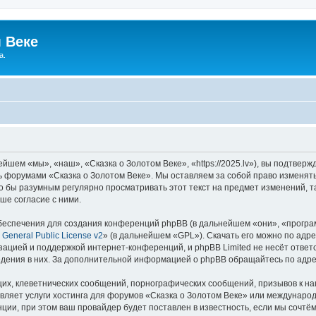
 Веке
а.
йшем «мы», «наш», «Сказка о Золотом Веке», «https://2025.lv»), вы подтвер
сь форумами «Сказка о Золотом Веке». Мы оставляем за собой право изменят
ло бы разумным регулярно просматривать этот текст на предмет изменений, т
ше согласие с ними.
еспечения для создания конференций phpBB (в дальнейшем «они», «програ
General Public License v2
» (в дальнейшем «GPL»). Скачать его можно по адр
зацией и поддержкой интернет-конференций, и phpBB Limited не несёт ответ
ведения в них. За дополнительной информацией о phpBB обращайтесь по адр
их, клеветнических сообщений, порнографических сообщений, призывов к на
вляет услуги хостинга для форумов «Сказка о Золотом Веке» или междунаро
ии, при этом ваш провайдер будет поставлен в известность, если мы сочтём