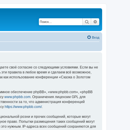
Поиск
Расширенный по
Вход
ждаете своё согласие со следующими условиями. Если вы не
ь эти правила в любое время и сделаем всё возможное,
ак как использование конференции «Сказка о Золотом
ммное обеспечение phpBB», «www.phpbb.com», «phpBB
есу
www.phpbb.com
. Ограничения лицензии GPL для
ственности за то, что администрация конференций
есу
https://www.phpbb.com/
.
циональной розни и прочих сообщений, которые могут
дное право. Попытки размещения таких сообщений могут
 это нужным. IP-адреса всех сообщений сохраняются для