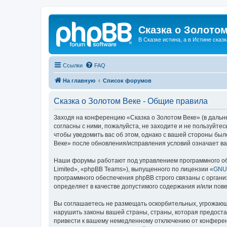
Сказка о Золотом
В Сказке истина, а в Истине сказк
Ссылки
FAQ
На главную
Список форумов
Сказка о Золотом Веке - Общие правила
Заходя на конференцию «Сказка о Золотом Веке» (в дальне
согласны с ними, пожалуйста, не заходите и не пользуйте
чтобы уведомить вас об этом, однако с вашей стороны бы
Веке» после обновления/исправления условий означает ва
Наши форумы работают под управлением программного об
Limited», «phpBB Teams»), выпущенного по лицензии «
GNU 
программного обеспечения phpBB строго связаны с органи
определяет в качестве допустимого содержания и/или по
Вы соглашаетесь не размещать оскорбительных, угрожающ
нарушить законы вашей страны, страны, которая предоста
привести к вашему немедленному отключению от конференц