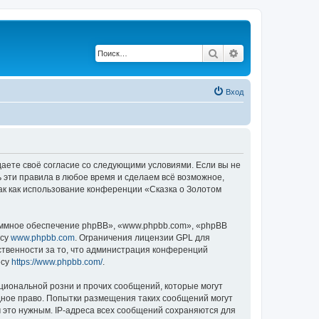
Поиск
Расширенный по
Вход
ждаете своё согласие со следующими условиями. Если вы не
ь эти правила в любое время и сделаем всё возможное,
ак как использование конференции «Сказка о Золотом
ммное обеспечение phpBB», «www.phpbb.com», «phpBB
есу
www.phpbb.com
. Ограничения лицензии GPL для
ственности за то, что администрация конференций
есу
https://www.phpbb.com/
.
циональной розни и прочих сообщений, которые могут
дное право. Попытки размещения таких сообщений могут
 это нужным. IP-адреса всех сообщений сохраняются для