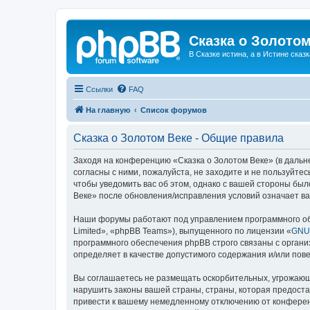
Сказка о Золотом
В Сказке истина, а в Истине сказк
Ссылки
FAQ
На главную
Список форумов
Сказка о Золотом Веке - Общие правила
Заходя на конференцию «Сказка о Золотом Веке» (в дальне
согласны с ними, пожалуйста, не заходите и не пользуйте
чтобы уведомить вас об этом, однако с вашей стороны бы
Веке» после обновления/исправления условий означает ва
Наши форумы работают под управлением программного об
Limited», «phpBB Teams»), выпущенного по лицензии «
GNU 
программного обеспечения phpBB строго связаны с органи
определяет в качестве допустимого содержания и/или по
Вы соглашаетесь не размещать оскорбительных, угрожающ
нарушить законы вашей страны, страны, которая предоста
привести к вашему немедленному отключению от конференц