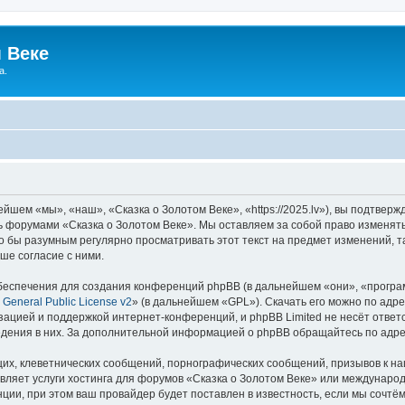
 Веке
а.
йшем «мы», «наш», «Сказка о Золотом Веке», «https://2025.lv»), вы подтвер
сь форумами «Сказка о Золотом Веке». Мы оставляем за собой право изменят
ло бы разумным регулярно просматривать этот текст на предмет изменений, т
ше согласие с ними.
еспечения для создания конференций phpBB (в дальнейшем «они», «програ
General Public License v2
» (в дальнейшем «GPL»). Скачать его можно по адр
зацией и поддержкой интернет-конференций, и phpBB Limited не несёт ответ
ведения в них. За дополнительной информацией о phpBB обращайтесь по адр
их, клеветнических сообщений, порнографических сообщений, призывов к на
вляет услуги хостинга для форумов «Сказка о Золотом Веке» или междунаро
ии, при этом ваш провайдер будет поставлен в известность, если мы сочтём