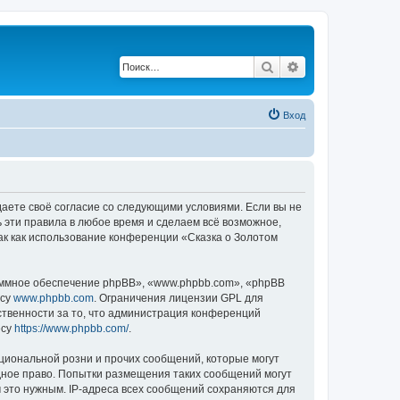
Поиск
Расширенный по
Вход
ждаете своё согласие со следующими условиями. Если вы не
ь эти правила в любое время и сделаем всё возможное,
ак как использование конференции «Сказка о Золотом
ммное обеспечение phpBB», «www.phpbb.com», «phpBB
есу
www.phpbb.com
. Ограничения лицензии GPL для
ственности за то, что администрация конференций
есу
https://www.phpbb.com/
.
циональной розни и прочих сообщений, которые могут
дное право. Попытки размещения таких сообщений могут
 это нужным. IP-адреса всех сообщений сохраняются для