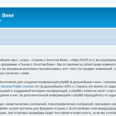
 Веке
а.
йшем «мы», «наш», «Сказка о Золотом Веке», «https://2025.lv»), вы подтвер
сь форумами «Сказка о Золотом Веке». Мы оставляем за собой право изменят
ло бы разумным регулярно просматривать этот текст на предмет изменений, т
ше согласие с ними.
еспечения для создания конференций phpBB (в дальнейшем «они», «програ
General Public License v2
» (в дальнейшем «GPL»). Скачать его можно по адр
зацией и поддержкой интернет-конференций, и phpBB Limited не несёт ответ
ведения в них. За дополнительной информацией о phpBB обращайтесь по адр
их, клеветнических сообщений, порнографических сообщений, призывов к на
вляет услуги хостинга для форумов «Сказка о Золотом Веке» или междунаро
ии, при этом ваш провайдер будет поставлен в известность, если мы сочтём