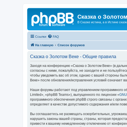
Сказка о Золотом
В Сказке истина, а в Истине сказк
Ссылки
FAQ
На главную
Список форумов
Сказка о Золотом Веке - Общие правила
Заходя на конференцию «Сказка о Золотом Веке» (в дальне
согласны с ними, пожалуйста, не заходите и не пользуйте
чтобы уведомить вас об этом, однако с вашей стороны бы
Веке» после обновления/исправления условий означает ва
Наши форумы работают под управлением программного об
Limited», «phpBB Teams»), выпущенного по лицензии «
GNU 
программного обеспечения phpBB строго связаны с органи
определяет в качестве допустимого содержания и/или по
Вы соглашаетесь не размещать оскорбительных, угрожающ
нарушить законы вашей страны, страны, которая предоста
привести к вашему немедленному отключению от конференц