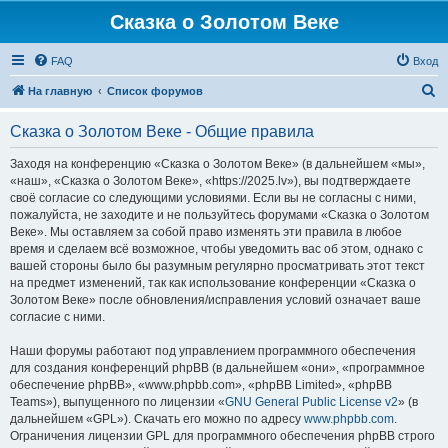
Сказка о Золотом Веке
FAQ
Вход
П
На главную
Список форумов
о
Сказка о Золотом Веке - Общие правила
и
с
Заходя на конференцию «Сказка о Золотом Веке» (в дальнейшем «мы»,
«наш», «Сказка о Золотом Веке», «https://2025.lv»), вы подтверждаете
к
своё согласие со следующими условиями. Если вы не согласны с ними,
пожалуйста, не заходите и не пользуйтесь форумами «Сказка о Золотом
Веке». Мы оставляем за собой право изменять эти правила в любое
время и сделаем всё возможное, чтобы уведомить вас об этом, однако с
вашей стороны было бы разумным регулярно просматривать этот текст
на предмет изменений, так как использование конференции «Сказка о
Золотом Веке» после обновления/исправления условий означает ваше
согласие с ними.
Наши форумы работают под управлением программного обеспечения
для создания конференций phpBB (в дальнейшем «они», «программное
обеспечение phpBB», «www.phpbb.com», «phpBB Limited», «phpBB
Teams»), выпущенного по лицензии «
GNU General Public License v2
» (в
дальнейшем «GPL»). Скачать его можно по адресу
www.phpbb.com
.
Ограничения лицензии GPL для программного обеспечения phpBB строго