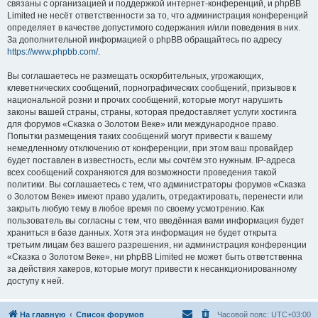
связаны с организацией и поддержкой интернет-конференций, и phpBB
Limited не несёт ответственности за то, что администрация конференций
определяет в качестве допустимого содержания и/или поведения в них.
За дополнительной информацией о phpBB обращайтесь по адресу
https://www.phpbb.com/
.
Вы соглашаетесь не размещать оскорбительных, угрожающих,
клеветнических сообщений, порнографических сообщений, призывов к
национальной розни и прочих сообщений, которые могут нарушить
законы вашей страны, страны, которая предоставляет услуги хостинга
для форумов «Сказка о Золотом Веке» или международное право.
Попытки размещения таких сообщений могут привести к вашему
немедленному отключению от конференции, при этом ваш провайдер
будет поставлен в известность, если мы сочтём это нужным. IP-адреса
всех сообщений сохраняются для возможности проведения такой
политики. Вы соглашаетесь с тем, что администраторы форумов «Сказка
о Золотом Веке» имеют право удалить, отредактировать, перенести или
закрыть любую тему в любое время по своему усмотрению. Как
пользователь вы согласны с тем, что введённая вами информация будет
храниться в базе данных. Хотя эта информация не будет открыта
третьим лицам без вашего разрешения, ни администрация конференции
«Сказка о Золотом Веке», ни phpBB Limited не может быть ответственна
за действия хакеров, которые могут привести к несанкционированному
доступу к ней.
На главную
Список форумов
Часовой пояс:
UTC+03:00