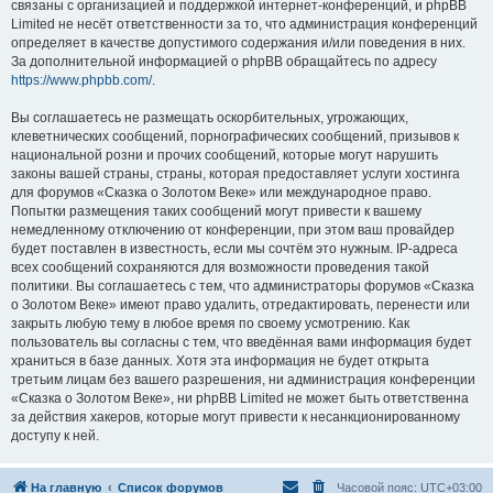
связаны с организацией и поддержкой интернет-конференций, и phpBB
Limited не несёт ответственности за то, что администрация конференций
определяет в качестве допустимого содержания и/или поведения в них.
За дополнительной информацией о phpBB обращайтесь по адресу
https://www.phpbb.com/
.
Вы соглашаетесь не размещать оскорбительных, угрожающих,
клеветнических сообщений, порнографических сообщений, призывов к
национальной розни и прочих сообщений, которые могут нарушить
законы вашей страны, страны, которая предоставляет услуги хостинга
для форумов «Сказка о Золотом Веке» или международное право.
Попытки размещения таких сообщений могут привести к вашему
немедленному отключению от конференции, при этом ваш провайдер
будет поставлен в известность, если мы сочтём это нужным. IP-адреса
всех сообщений сохраняются для возможности проведения такой
политики. Вы соглашаетесь с тем, что администраторы форумов «Сказка
о Золотом Веке» имеют право удалить, отредактировать, перенести или
закрыть любую тему в любое время по своему усмотрению. Как
пользователь вы согласны с тем, что введённая вами информация будет
храниться в базе данных. Хотя эта информация не будет открыта
третьим лицам без вашего разрешения, ни администрация конференции
«Сказка о Золотом Веке», ни phpBB Limited не может быть ответственна
за действия хакеров, которые могут привести к несанкционированному
доступу к ней.
На главную
Список форумов
Часовой пояс:
UTC+03:00