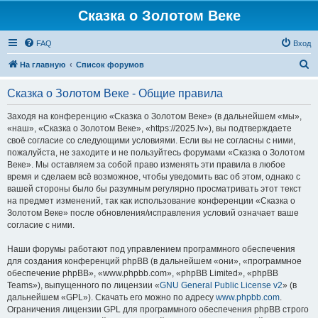
Сказка о Золотом Веке
FAQ
Вход
П
На главную
Список форумов
о
Сказка о Золотом Веке - Общие правила
и
с
Заходя на конференцию «Сказка о Золотом Веке» (в дальнейшем «мы»,
«наш», «Сказка о Золотом Веке», «https://2025.lv»), вы подтверждаете
к
своё согласие со следующими условиями. Если вы не согласны с ними,
пожалуйста, не заходите и не пользуйтесь форумами «Сказка о Золотом
Веке». Мы оставляем за собой право изменять эти правила в любое
время и сделаем всё возможное, чтобы уведомить вас об этом, однако с
вашей стороны было бы разумным регулярно просматривать этот текст
на предмет изменений, так как использование конференции «Сказка о
Золотом Веке» после обновления/исправления условий означает ваше
согласие с ними.
Наши форумы работают под управлением программного обеспечения
для создания конференций phpBB (в дальнейшем «они», «программное
обеспечение phpBB», «www.phpbb.com», «phpBB Limited», «phpBB
Teams»), выпущенного по лицензии «
GNU General Public License v2
» (в
дальнейшем «GPL»). Скачать его можно по адресу
www.phpbb.com
.
Ограничения лицензии GPL для программного обеспечения phpBB строго