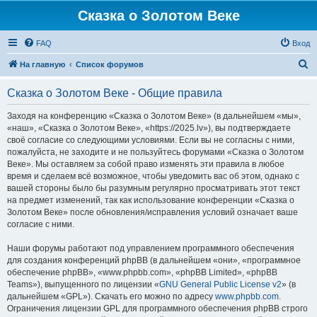
Сказка о Золотом Веке
FAQ
Вход
П
На главную
Список форумов
о
Сказка о Золотом Веке - Общие правила
и
с
Заходя на конференцию «Сказка о Золотом Веке» (в дальнейшем «мы»,
«наш», «Сказка о Золотом Веке», «https://2025.lv»), вы подтверждаете
к
своё согласие со следующими условиями. Если вы не согласны с ними,
пожалуйста, не заходите и не пользуйтесь форумами «Сказка о Золотом
Веке». Мы оставляем за собой право изменять эти правила в любое
время и сделаем всё возможное, чтобы уведомить вас об этом, однако с
вашей стороны было бы разумным регулярно просматривать этот текст
на предмет изменений, так как использование конференции «Сказка о
Золотом Веке» после обновления/исправления условий означает ваше
согласие с ними.
Наши форумы работают под управлением программного обеспечения
для создания конференций phpBB (в дальнейшем «они», «программное
обеспечение phpBB», «www.phpbb.com», «phpBB Limited», «phpBB
Teams»), выпущенного по лицензии «
GNU General Public License v2
» (в
дальнейшем «GPL»). Скачать его можно по адресу
www.phpbb.com
.
Ограничения лицензии GPL для программного обеспечения phpBB строго