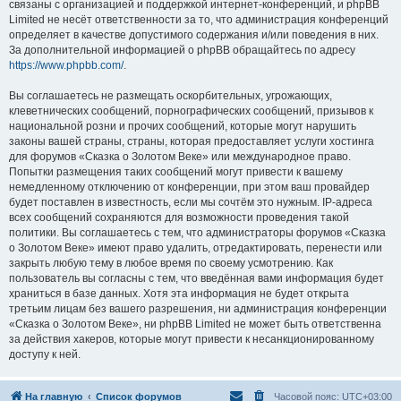
связаны с организацией и поддержкой интернет-конференций, и phpBB
Limited не несёт ответственности за то, что администрация конференций
определяет в качестве допустимого содержания и/или поведения в них.
За дополнительной информацией о phpBB обращайтесь по адресу
https://www.phpbb.com/
.
Вы соглашаетесь не размещать оскорбительных, угрожающих,
клеветнических сообщений, порнографических сообщений, призывов к
национальной розни и прочих сообщений, которые могут нарушить
законы вашей страны, страны, которая предоставляет услуги хостинга
для форумов «Сказка о Золотом Веке» или международное право.
Попытки размещения таких сообщений могут привести к вашему
немедленному отключению от конференции, при этом ваш провайдер
будет поставлен в известность, если мы сочтём это нужным. IP-адреса
всех сообщений сохраняются для возможности проведения такой
политики. Вы соглашаетесь с тем, что администраторы форумов «Сказка
о Золотом Веке» имеют право удалить, отредактировать, перенести или
закрыть любую тему в любое время по своему усмотрению. Как
пользователь вы согласны с тем, что введённая вами информация будет
храниться в базе данных. Хотя эта информация не будет открыта
третьим лицам без вашего разрешения, ни администрация конференции
«Сказка о Золотом Веке», ни phpBB Limited не может быть ответственна
за действия хакеров, которые могут привести к несанкционированному
доступу к ней.
На главную
Список форумов
Часовой пояс:
UTC+03:00