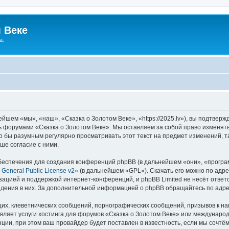
 Веке
а.
йшем «мы», «наш», «Сказка о Золотом Веке», «https://2025.lv»), вы подтвер
сь форумами «Сказка о Золотом Веке». Мы оставляем за собой право изменят
ло бы разумным регулярно просматривать этот текст на предмет изменений, т
ше согласие с ними.
еспечения для создания конференций phpBB (в дальнейшем «они», «програ
General Public License v2
» (в дальнейшем «GPL»). Скачать его можно по адр
зацией и поддержкой интернет-конференций, и phpBB Limited не несёт ответ
ведения в них. За дополнительной информацией о phpBB обращайтесь по адр
их, клеветнических сообщений, порнографических сообщений, призывов к на
вляет услуги хостинга для форумов «Сказка о Золотом Веке» или междунаро
ии, при этом ваш провайдер будет поставлен в известность, если мы сочтём