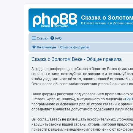
Сказка о Золотом
В Сказке истина, а в Истине сказк
Ссылки
FAQ
На главную
Список форумов
Сказка о Золотом Веке - Общие правила
Заходя на конференцию «Сказка о Золотом Веке» (в дальне
согласны с ними, пожалуйста, не заходите и не пользуйте
чтобы уведомить вас об этом, однако с вашей стороны бы
Веке» после обновления/исправления условий означает ва
Наши форумы работают под управлением программного об
Limited», «phpBB Teams»), выпущенного по лицензии «
GNU 
программного обеспечения phpBB строго связаны с органи
определяет в качестве допустимого содержания и/или по
Вы соглашаетесь не размещать оскорбительных, угрожающ
нарушить законы вашей страны, страны, которая предоста
привести к вашему немедленному отключению от конференц