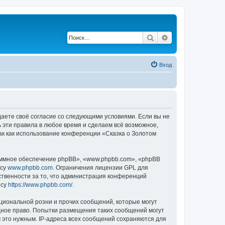
Поиск
Расширенный по
Вход
ждаете своё согласие со следующими условиями. Если вы не
ь эти правила в любое время и сделаем всё возможное,
ак как использование конференции «Сказка о Золотом
ммное обеспечение phpBB», «www.phpbb.com», «phpBB
есу
www.phpbb.com
. Ограничения лицензии GPL для
ственности за то, что администрация конференций
есу
https://www.phpbb.com/
.
циональной розни и прочих сообщений, которые могут
дное право. Попытки размещения таких сообщений могут
 это нужным. IP-адреса всех сообщений сохраняются для