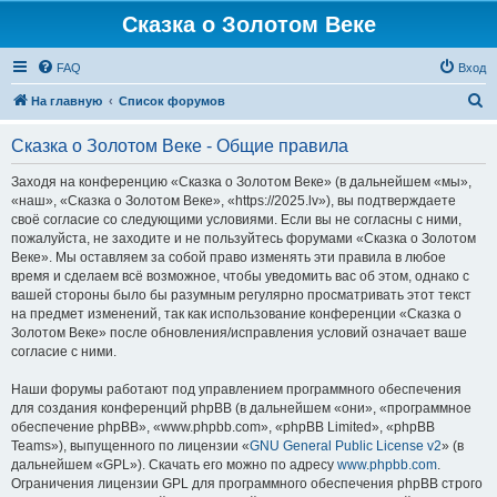
Сказка о Золотом Веке
FAQ
Вход
П
На главную
Список форумов
о
Сказка о Золотом Веке - Общие правила
и
с
Заходя на конференцию «Сказка о Золотом Веке» (в дальнейшем «мы»,
«наш», «Сказка о Золотом Веке», «https://2025.lv»), вы подтверждаете
к
своё согласие со следующими условиями. Если вы не согласны с ними,
пожалуйста, не заходите и не пользуйтесь форумами «Сказка о Золотом
Веке». Мы оставляем за собой право изменять эти правила в любое
время и сделаем всё возможное, чтобы уведомить вас об этом, однако с
вашей стороны было бы разумным регулярно просматривать этот текст
на предмет изменений, так как использование конференции «Сказка о
Золотом Веке» после обновления/исправления условий означает ваше
согласие с ними.
Наши форумы работают под управлением программного обеспечения
для создания конференций phpBB (в дальнейшем «они», «программное
обеспечение phpBB», «www.phpbb.com», «phpBB Limited», «phpBB
Teams»), выпущенного по лицензии «
GNU General Public License v2
» (в
дальнейшем «GPL»). Скачать его можно по адресу
www.phpbb.com
.
Ограничения лицензии GPL для программного обеспечения phpBB строго