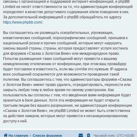
связаны с организацией и поддержкой интернет-конференций, и phpBB
Limited не несёт ответственности за то, что администрация конференций
определяет в качестве допустимого содержания и/или поведения в них.
За дополнительной информацией о phpBB обращайтесь по адресу
https://www.phpbb.com/
.
Вы соглашаетесь не размещать оскорбительных, угрожающих,
клеветнических сообщений, порнографических сообщений, призывов к
национальной розни и прочих сообщений, которые могут нарушить
законы вашей страны, страны, которая предоставляет услуги хостинга
для форумов «Сказка о Золотом Веке» или международное право.
Попытки размещения таких сообщений могут привести к вашему
немедленному отключению от конференции, при этом ваш провайдер
будет поставлен в известность, если мы сочтём это нужным. IP-адреса
всех сообщений сохраняются для возможности проведения такой
политики. Вы соглашаетесь с тем, что администраторы форумов «Сказка
о Золотом Веке» имеют право удалить, отредактировать, перенести или
закрыть любую тему в любое время по своему усмотрению. Как
пользователь вы согласны с тем, что введённая вами информация будет
храниться в базе данных. Хотя эта информация не будет открыта
третьим лицам без вашего разрешения, ни администрация конференции
«Сказка о Золотом Веке», ни phpBB Limited не может быть ответственна
за действия хакеров, которые могут привести к несанкционированному
доступу к ней.
На главную
Список форумов
Часовой пояс:
UTC+03:00