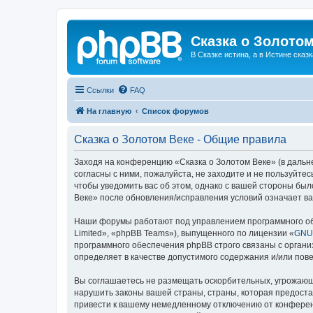
Сказка о Золотом
В Сказке истина, а в Истине сказк
Ссылки
FAQ
На главную
Список форумов
Сказка о Золотом Веке - Общие правила
Заходя на конференцию «Сказка о Золотом Веке» (в дальне
согласны с ними, пожалуйста, не заходите и не пользуйте
чтобы уведомить вас об этом, однако с вашей стороны бы
Веке» после обновления/исправления условий означает ва
Наши форумы работают под управлением программного об
Limited», «phpBB Teams»), выпущенного по лицензии «
GNU 
программного обеспечения phpBB строго связаны с органи
определяет в качестве допустимого содержания и/или по
Вы соглашаетесь не размещать оскорбительных, угрожающ
нарушить законы вашей страны, страны, которая предоста
привести к вашему немедленному отключению от конференц