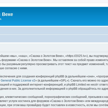
 Веке
а.
йшем «мы», «наш», «Сказка о Золотом Веке», «https://2025.lv»), вы подтвер
сь форумами «Сказка о Золотом Веке». Мы оставляем за собой право изменят
ло бы разумным регулярно просматривать этот текст на предмет изменений, т
ше согласие с ними.
еспечения для создания конференций phpBB (в дальнейшем «они», «програ
General Public License v2
» (в дальнейшем «GPL»). Скачать его можно по адр
зацией и поддержкой интернет-конференций, и phpBB Limited не несёт ответ
ведения в них. За дополнительной информацией о phpBB обращайтесь по адр
их, клеветнических сообщений, порнографических сообщений, призывов к на
вляет услуги хостинга для форумов «Сказка о Золотом Веке» или междунаро
ии, при этом ваш провайдер будет поставлен в известность, если мы сочтём