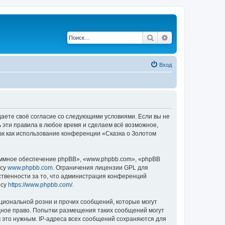
Поиск
Расширенный по
Вход
ждаете своё согласие со следующими условиями. Если вы не
ь эти правила в любое время и сделаем всё возможное,
ак как использование конференции «Сказка о Золотом
ммное обеспечение phpBB», «www.phpbb.com», «phpBB
есу
www.phpbb.com
. Ограничения лицензии GPL для
ственности за то, что администрация конференций
есу
https://www.phpbb.com/
.
циональной розни и прочих сообщений, которые могут
дное право. Попытки размещения таких сообщений могут
 это нужным. IP-адреса всех сообщений сохраняются для