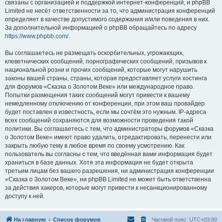
связаны с организацией и поддержкой интернет-конференций, и phpBB
Limited не несёт ответственности за то, что администрация конференций
определяет в качестве допустимого содержания и/или поведения в них.
За дополнительной информацией о phpBB обращайтесь по адресу
https://www.phpbb.com/
.
Вы соглашаетесь не размещать оскорбительных, угрожающих,
клеветнических сообщений, порнографических сообщений, призывов к
национальной розни и прочих сообщений, которые могут нарушить
законы вашей страны, страны, которая предоставляет услуги хостинга
для форумов «Сказка о Золотом Веке» или международное право.
Попытки размещения таких сообщений могут привести к вашему
немедленному отключению от конференции, при этом ваш провайдер
будет поставлен в известность, если мы сочтём это нужным. IP-адреса
всех сообщений сохраняются для возможности проведения такой
политики. Вы соглашаетесь с тем, что администраторы форумов «Сказка
о Золотом Веке» имеют право удалить, отредактировать, перенести или
закрыть любую тему в любое время по своему усмотрению. Как
пользователь вы согласны с тем, что введённая вами информация будет
храниться в базе данных. Хотя эта информация не будет открыта
третьим лицам без вашего разрешения, ни администрация конференции
«Сказка о Золотом Веке», ни phpBB Limited не может быть ответственна
за действия хакеров, которые могут привести к несанкционированному
доступу к ней.
На главную
Список форумов
Часовой пояс:
UTC+03:00