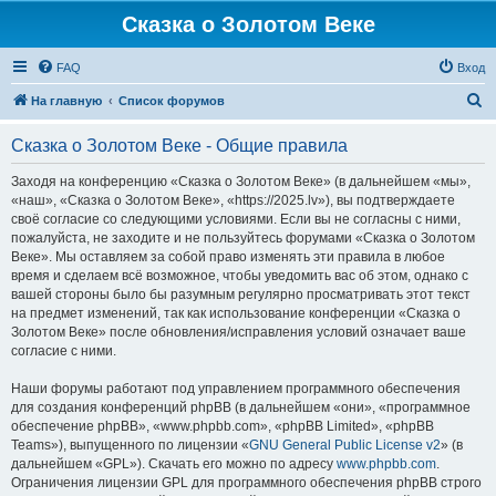
Сказка о Золотом Веке
FAQ
Вход
П
На главную
Список форумов
о
Сказка о Золотом Веке - Общие правила
и
с
Заходя на конференцию «Сказка о Золотом Веке» (в дальнейшем «мы»,
«наш», «Сказка о Золотом Веке», «https://2025.lv»), вы подтверждаете
к
своё согласие со следующими условиями. Если вы не согласны с ними,
пожалуйста, не заходите и не пользуйтесь форумами «Сказка о Золотом
Веке». Мы оставляем за собой право изменять эти правила в любое
время и сделаем всё возможное, чтобы уведомить вас об этом, однако с
вашей стороны было бы разумным регулярно просматривать этот текст
на предмет изменений, так как использование конференции «Сказка о
Золотом Веке» после обновления/исправления условий означает ваше
согласие с ними.
Наши форумы работают под управлением программного обеспечения
для создания конференций phpBB (в дальнейшем «они», «программное
обеспечение phpBB», «www.phpbb.com», «phpBB Limited», «phpBB
Teams»), выпущенного по лицензии «
GNU General Public License v2
» (в
дальнейшем «GPL»). Скачать его можно по адресу
www.phpbb.com
.
Ограничения лицензии GPL для программного обеспечения phpBB строго