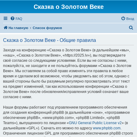
Сказка о Золотом Веке
FAQ
Вход
П
На главную
Список форумов
о
Сказка о Золотом Веке - Общие правила
и
с
Заходя на конференцию «Сказка о Золотом Веке» (в дальнейшем «мы»,
«наш», «Сказка о Золотом Веке», «https://2025.lv»), вы подтверждаете
к
своё согласие со следующими условиями. Если вы не согласны с ними,
пожалуйста, не заходите и не пользуйтесь форумами «Сказка о Золотом
Веке». Мы оставляем за собой право изменять эти правила в любое
время и сделаем всё возможное, чтобы уведомить вас об этом, однако с
вашей стороны было бы разумным регулярно просматривать этот текст
на предмет изменений, так как использование конференции «Сказка о
Золотом Веке» после обновления/исправления условий означает ваше
согласие с ними.
Наши форумы работают под управлением программного обеспечения
для создания конференций phpBB (в дальнейшем «они», «программное
обеспечение phpBB», «www.phpbb.com», «phpBB Limited», «phpBB
Teams»), выпущенного по лицензии «
GNU General Public License v2
» (в
дальнейшем «GPL»). Скачать его можно по адресу
www.phpbb.com
.
Ограничения лицензии GPL для программного обеспечения phpBB строго