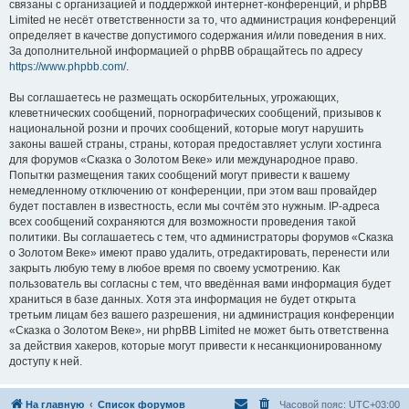
связаны с организацией и поддержкой интернет-конференций, и phpBB
Limited не несёт ответственности за то, что администрация конференций
определяет в качестве допустимого содержания и/или поведения в них.
За дополнительной информацией о phpBB обращайтесь по адресу
https://www.phpbb.com/
.
Вы соглашаетесь не размещать оскорбительных, угрожающих,
клеветнических сообщений, порнографических сообщений, призывов к
национальной розни и прочих сообщений, которые могут нарушить
законы вашей страны, страны, которая предоставляет услуги хостинга
для форумов «Сказка о Золотом Веке» или международное право.
Попытки размещения таких сообщений могут привести к вашему
немедленному отключению от конференции, при этом ваш провайдер
будет поставлен в известность, если мы сочтём это нужным. IP-адреса
всех сообщений сохраняются для возможности проведения такой
политики. Вы соглашаетесь с тем, что администраторы форумов «Сказка
о Золотом Веке» имеют право удалить, отредактировать, перенести или
закрыть любую тему в любое время по своему усмотрению. Как
пользователь вы согласны с тем, что введённая вами информация будет
храниться в базе данных. Хотя эта информация не будет открыта
третьим лицам без вашего разрешения, ни администрация конференции
«Сказка о Золотом Веке», ни phpBB Limited не может быть ответственна
за действия хакеров, которые могут привести к несанкционированному
доступу к ней.
На главную
Список форумов
Часовой пояс:
UTC+03:00