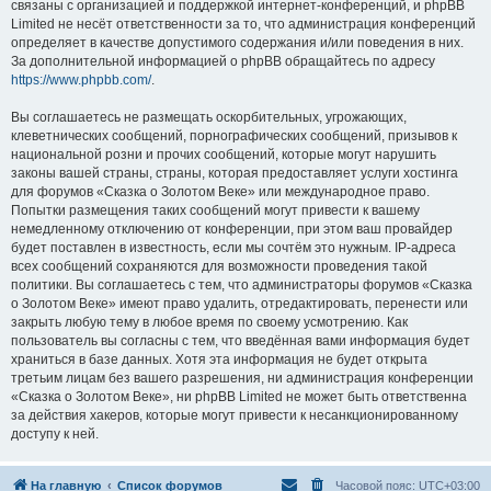
связаны с организацией и поддержкой интернет-конференций, и phpBB
Limited не несёт ответственности за то, что администрация конференций
определяет в качестве допустимого содержания и/или поведения в них.
За дополнительной информацией о phpBB обращайтесь по адресу
https://www.phpbb.com/
.
Вы соглашаетесь не размещать оскорбительных, угрожающих,
клеветнических сообщений, порнографических сообщений, призывов к
национальной розни и прочих сообщений, которые могут нарушить
законы вашей страны, страны, которая предоставляет услуги хостинга
для форумов «Сказка о Золотом Веке» или международное право.
Попытки размещения таких сообщений могут привести к вашему
немедленному отключению от конференции, при этом ваш провайдер
будет поставлен в известность, если мы сочтём это нужным. IP-адреса
всех сообщений сохраняются для возможности проведения такой
политики. Вы соглашаетесь с тем, что администраторы форумов «Сказка
о Золотом Веке» имеют право удалить, отредактировать, перенести или
закрыть любую тему в любое время по своему усмотрению. Как
пользователь вы согласны с тем, что введённая вами информация будет
храниться в базе данных. Хотя эта информация не будет открыта
третьим лицам без вашего разрешения, ни администрация конференции
«Сказка о Золотом Веке», ни phpBB Limited не может быть ответственна
за действия хакеров, которые могут привести к несанкционированному
доступу к ней.
На главную
Список форумов
Часовой пояс:
UTC+03:00