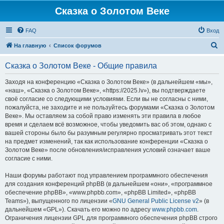
Сказка о Золотом Веке
FAQ
Вход
П
На главную
Список форумов
о
Сказка о Золотом Веке - Общие правила
и
с
Заходя на конференцию «Сказка о Золотом Веке» (в дальнейшем «мы»,
«наш», «Сказка о Золотом Веке», «https://2025.lv»), вы подтверждаете
к
своё согласие со следующими условиями. Если вы не согласны с ними,
пожалуйста, не заходите и не пользуйтесь форумами «Сказка о Золотом
Веке». Мы оставляем за собой право изменять эти правила в любое
время и сделаем всё возможное, чтобы уведомить вас об этом, однако с
вашей стороны было бы разумным регулярно просматривать этот текст
на предмет изменений, так как использование конференции «Сказка о
Золотом Веке» после обновления/исправления условий означает ваше
согласие с ними.
Наши форумы работают под управлением программного обеспечения
для создания конференций phpBB (в дальнейшем «они», «программное
обеспечение phpBB», «www.phpbb.com», «phpBB Limited», «phpBB
Teams»), выпущенного по лицензии «
GNU General Public License v2
» (в
дальнейшем «GPL»). Скачать его можно по адресу
www.phpbb.com
.
Ограничения лицензии GPL для программного обеспечения phpBB строго