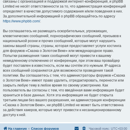
связаны с организацией и поддержкой интернет-конференций, и phpBB
Limited не несёт ответственности за то, что администрация конференций
определяет в качестве допустимого содержания и/или поведения в них.
За дополнительной информацией о phpBB обращайтесь по адресу
https://www.phpbb.com/
.
Вы соглашаетесь не размещать оскорбительных, угрожающих,
клеветнических сообщений, порнографических сообщений, призывов к
национальной розни и прочих сообщений, которые могут нарушить
законы вашей страны, страны, которая предоставляет услуги хостинга
для форумов «Сказка о Золотом Веке» или международное право.
Попытки размещения таких сообщений могут привести к вашему
немедленному отключению от конференции, при этом ваш провайдер
будет поставлен в известность, если мы сочтём это нужным. IP-адреса
всех сообщений сохраняются для возможности проведения такой
политики. Вы соглашаетесь с тем, что администраторы форумов «Сказка
о Золотом Веке» имеют право удалить, отредактировать, перенести или
закрыть любую тему в любое время по своему усмотрению. Как
пользователь вы согласны с тем, что введённая вами информация будет
храниться в базе данных. Хотя эта информация не будет открыта
третьим лицам без вашего разрешения, ни администрация конференции
«Сказка о Золотом Веке», ни phpBB Limited не может быть ответственна
за действия хакеров, которые могут привести к несанкционированному
доступу к ней.
На главную
Список форумов
Часовой пояс:
UTC+03:00