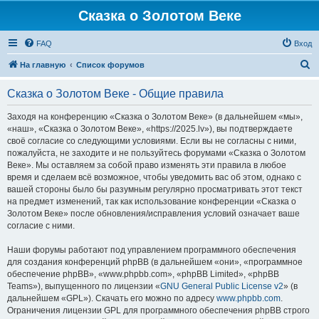
Сказка о Золотом Веке
FAQ
Вход
П
На главную
Список форумов
о
Сказка о Золотом Веке - Общие правила
и
с
Заходя на конференцию «Сказка о Золотом Веке» (в дальнейшем «мы»,
«наш», «Сказка о Золотом Веке», «https://2025.lv»), вы подтверждаете
к
своё согласие со следующими условиями. Если вы не согласны с ними,
пожалуйста, не заходите и не пользуйтесь форумами «Сказка о Золотом
Веке». Мы оставляем за собой право изменять эти правила в любое
время и сделаем всё возможное, чтобы уведомить вас об этом, однако с
вашей стороны было бы разумным регулярно просматривать этот текст
на предмет изменений, так как использование конференции «Сказка о
Золотом Веке» после обновления/исправления условий означает ваше
согласие с ними.
Наши форумы работают под управлением программного обеспечения
для создания конференций phpBB (в дальнейшем «они», «программное
обеспечение phpBB», «www.phpbb.com», «phpBB Limited», «phpBB
Teams»), выпущенного по лицензии «
GNU General Public License v2
» (в
дальнейшем «GPL»). Скачать его можно по адресу
www.phpbb.com
.
Ограничения лицензии GPL для программного обеспечения phpBB строго