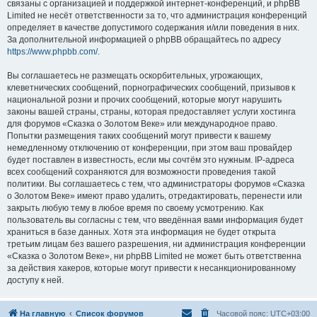
связаны с организацией и поддержкой интернет-конференций, и phpBB
Limited не несёт ответственности за то, что администрация конференций
определяет в качестве допустимого содержания и/или поведения в них.
За дополнительной информацией о phpBB обращайтесь по адресу
https://www.phpbb.com/
.
Вы соглашаетесь не размещать оскорбительных, угрожающих,
клеветнических сообщений, порнографических сообщений, призывов к
национальной розни и прочих сообщений, которые могут нарушить
законы вашей страны, страны, которая предоставляет услуги хостинга
для форумов «Сказка о Золотом Веке» или международное право.
Попытки размещения таких сообщений могут привести к вашему
немедленному отключению от конференции, при этом ваш провайдер
будет поставлен в известность, если мы сочтём это нужным. IP-адреса
всех сообщений сохраняются для возможности проведения такой
политики. Вы соглашаетесь с тем, что администраторы форумов «Сказка
о Золотом Веке» имеют право удалить, отредактировать, перенести или
закрыть любую тему в любое время по своему усмотрению. Как
пользователь вы согласны с тем, что введённая вами информация будет
храниться в базе данных. Хотя эта информация не будет открыта
третьим лицам без вашего разрешения, ни администрация конференции
«Сказка о Золотом Веке», ни phpBB Limited не может быть ответственна
за действия хакеров, которые могут привести к несанкционированному
доступу к ней.
На главную
Список форумов
Часовой пояс:
UTC+03:00