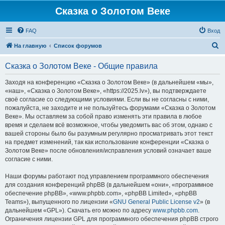
Сказка о Золотом Веке
FAQ
Вход
П
На главную
Список форумов
о
Сказка о Золотом Веке - Общие правила
и
с
Заходя на конференцию «Сказка о Золотом Веке» (в дальнейшем «мы»,
«наш», «Сказка о Золотом Веке», «https://2025.lv»), вы подтверждаете
к
своё согласие со следующими условиями. Если вы не согласны с ними,
пожалуйста, не заходите и не пользуйтесь форумами «Сказка о Золотом
Веке». Мы оставляем за собой право изменять эти правила в любое
время и сделаем всё возможное, чтобы уведомить вас об этом, однако с
вашей стороны было бы разумным регулярно просматривать этот текст
на предмет изменений, так как использование конференции «Сказка о
Золотом Веке» после обновления/исправления условий означает ваше
согласие с ними.
Наши форумы работают под управлением программного обеспечения
для создания конференций phpBB (в дальнейшем «они», «программное
обеспечение phpBB», «www.phpbb.com», «phpBB Limited», «phpBB
Teams»), выпущенного по лицензии «
GNU General Public License v2
» (в
дальнейшем «GPL»). Скачать его можно по адресу
www.phpbb.com
.
Ограничения лицензии GPL для программного обеспечения phpBB строго