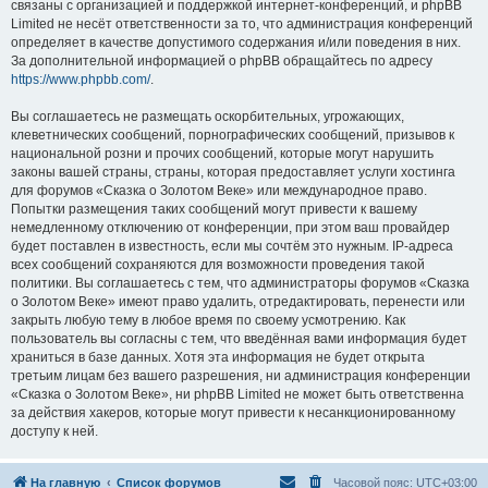
связаны с организацией и поддержкой интернет-конференций, и phpBB
Limited не несёт ответственности за то, что администрация конференций
определяет в качестве допустимого содержания и/или поведения в них.
За дополнительной информацией о phpBB обращайтесь по адресу
https://www.phpbb.com/
.
Вы соглашаетесь не размещать оскорбительных, угрожающих,
клеветнических сообщений, порнографических сообщений, призывов к
национальной розни и прочих сообщений, которые могут нарушить
законы вашей страны, страны, которая предоставляет услуги хостинга
для форумов «Сказка о Золотом Веке» или международное право.
Попытки размещения таких сообщений могут привести к вашему
немедленному отключению от конференции, при этом ваш провайдер
будет поставлен в известность, если мы сочтём это нужным. IP-адреса
всех сообщений сохраняются для возможности проведения такой
политики. Вы соглашаетесь с тем, что администраторы форумов «Сказка
о Золотом Веке» имеют право удалить, отредактировать, перенести или
закрыть любую тему в любое время по своему усмотрению. Как
пользователь вы согласны с тем, что введённая вами информация будет
храниться в базе данных. Хотя эта информация не будет открыта
третьим лицам без вашего разрешения, ни администрация конференции
«Сказка о Золотом Веке», ни phpBB Limited не может быть ответственна
за действия хакеров, которые могут привести к несанкционированному
доступу к ней.
На главную
Список форумов
Часовой пояс:
UTC+03:00