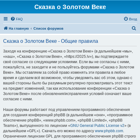
Сказка о Золотом Веке
FAQ
Вход
П
На главную
Список форумов
о
Сказка о Золотом Веке - Общие правила
и
с
Заходя на конференцию «Сказка о Золотом Веке» (в дальнейшем «мы»,
«наш», «Сказка о Золотом Веке», «https://2025.lv»), вы подтверждаете
к
своё согласие со следующими условиями. Если вы не согласны с ними,
пожалуйста, не заходите и не пользуйтесь форумами «Сказка о Золотом
Веке». Мы оставляем за собой право изменять эти правила в любое
время и сделаем всё возможное, чтобы уведомить вас об этом, однако с
вашей стороны было бы разумным регулярно просматривать этот текст
на предмет изменений, так как использование конференции «Сказка о
Золотом Веке» после обновления/исправления условий означает ваше
согласие с ними.
Наши форумы работают под управлением программного обеспечения
для создания конференций phpBB (в дальнейшем «они», «программное
обеспечение phpBB», «www.phpbb.com», «phpBB Limited», «phpBB
Teams»), выпущенного по лицензии «
GNU General Public License v2
» (в
дальнейшем «GPL»). Скачать его можно по адресу
www.phpbb.com
.
Ограничения лицензии GPL для программного обеспечения phpBB строго