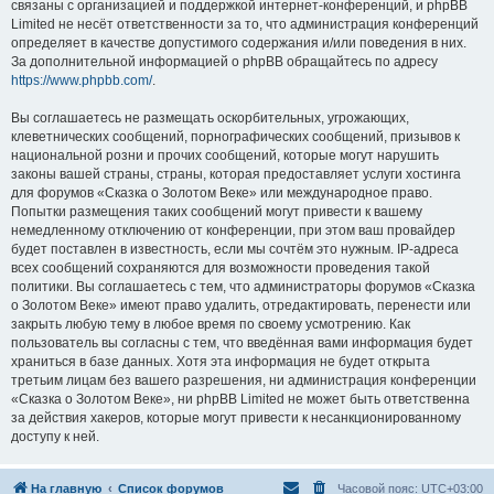
связаны с организацией и поддержкой интернет-конференций, и phpBB
Limited не несёт ответственности за то, что администрация конференций
определяет в качестве допустимого содержания и/или поведения в них.
За дополнительной информацией о phpBB обращайтесь по адресу
https://www.phpbb.com/
.
Вы соглашаетесь не размещать оскорбительных, угрожающих,
клеветнических сообщений, порнографических сообщений, призывов к
национальной розни и прочих сообщений, которые могут нарушить
законы вашей страны, страны, которая предоставляет услуги хостинга
для форумов «Сказка о Золотом Веке» или международное право.
Попытки размещения таких сообщений могут привести к вашему
немедленному отключению от конференции, при этом ваш провайдер
будет поставлен в известность, если мы сочтём это нужным. IP-адреса
всех сообщений сохраняются для возможности проведения такой
политики. Вы соглашаетесь с тем, что администраторы форумов «Сказка
о Золотом Веке» имеют право удалить, отредактировать, перенести или
закрыть любую тему в любое время по своему усмотрению. Как
пользователь вы согласны с тем, что введённая вами информация будет
храниться в базе данных. Хотя эта информация не будет открыта
третьим лицам без вашего разрешения, ни администрация конференции
«Сказка о Золотом Веке», ни phpBB Limited не может быть ответственна
за действия хакеров, которые могут привести к несанкционированному
доступу к ней.
На главную
Список форумов
Часовой пояс:
UTC+03:00