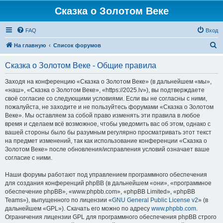
Сказка о Золотом Веке
FAQ
Вход
П
На главную
Список форумов
о
Сказка о Золотом Веке - Общие правила
и
с
Заходя на конференцию «Сказка о Золотом Веке» (в дальнейшем «мы»,
«наш», «Сказка о Золотом Веке», «https://2025.lv»), вы подтверждаете
к
своё согласие со следующими условиями. Если вы не согласны с ними,
пожалуйста, не заходите и не пользуйтесь форумами «Сказка о Золотом
Веке». Мы оставляем за собой право изменять эти правила в любое
время и сделаем всё возможное, чтобы уведомить вас об этом, однако с
вашей стороны было бы разумным регулярно просматривать этот текст
на предмет изменений, так как использование конференции «Сказка о
Золотом Веке» после обновления/исправления условий означает ваше
согласие с ними.
Наши форумы работают под управлением программного обеспечения
для создания конференций phpBB (в дальнейшем «они», «программное
обеспечение phpBB», «www.phpbb.com», «phpBB Limited», «phpBB
Teams»), выпущенного по лицензии «
GNU General Public License v2
» (в
дальнейшем «GPL»). Скачать его можно по адресу
www.phpbb.com
.
Ограничения лицензии GPL для программного обеспечения phpBB строго