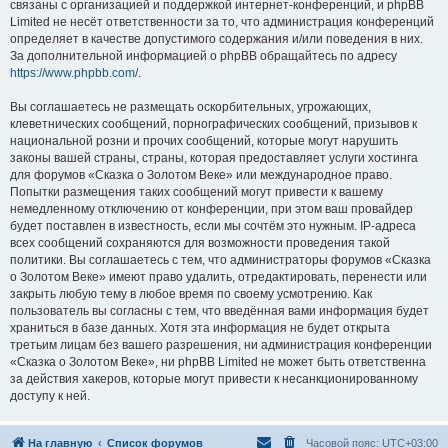
связаны с организацией и поддержкой интернет-конференций, и phpBB
Limited не несёт ответственности за то, что администрация конференций
определяет в качестве допустимого содержания и/или поведения в них.
За дополнительной информацией о phpBB обращайтесь по адресу
https://www.phpbb.com/
.
Вы соглашаетесь не размещать оскорбительных, угрожающих,
клеветнических сообщений, порнографических сообщений, призывов к
национальной розни и прочих сообщений, которые могут нарушить
законы вашей страны, страны, которая предоставляет услуги хостинга
для форумов «Сказка о Золотом Веке» или международное право.
Попытки размещения таких сообщений могут привести к вашему
немедленному отключению от конференции, при этом ваш провайдер
будет поставлен в известность, если мы сочтём это нужным. IP-адреса
всех сообщений сохраняются для возможности проведения такой
политики. Вы соглашаетесь с тем, что администраторы форумов «Сказка
о Золотом Веке» имеют право удалить, отредактировать, перенести или
закрыть любую тему в любое время по своему усмотрению. Как
пользователь вы согласны с тем, что введённая вами информация будет
храниться в базе данных. Хотя эта информация не будет открыта
третьим лицам без вашего разрешения, ни администрация конференции
«Сказка о Золотом Веке», ни phpBB Limited не может быть ответственна
за действия хакеров, которые могут привести к несанкционированному
доступу к ней.
На главную
Список форумов
Часовой пояс:
UTC+03:00