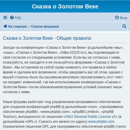
Сказка о Золотом Веке
FAQ
Вход
П
На главную
Список форумов
о
Сказка о Золотом Веке - Общие правила
и
с
Заходя на конференцию «Сказка о Золотом Веке» (в дальнейшем «мы»,
«наш», «Сказка о Золотом Веке», «https://2025.lv»), вы подтверждаете
к
своё согласие со следующими условиями. Если вы не согласны с ними,
пожалуйста, не заходите и не пользуйтесь форумами «Сказка о Золотом
Веке». Мы оставляем за собой право изменять эти правила в любое
время и сделаем всё возможное, чтобы уведомить вас об этом, однако с
вашей стороны было бы разумным регулярно просматривать этот текст
на предмет изменений, так как использование конференции «Сказка о
Золотом Веке» после обновления/исправления условий означает ваше
согласие с ними.
Наши форумы работают под управлением программного обеспечения
для создания конференций phpBB (в дальнейшем «они», «программное
обеспечение phpBB», «www.phpbb.com», «phpBB Limited», «phpBB
Teams»), выпущенного по лицензии «
GNU General Public License v2
» (в
дальнейшем «GPL»). Скачать его можно по адресу
www.phpbb.com
.
Ограничения лицензии GPL для программного обеспечения phpBB строго