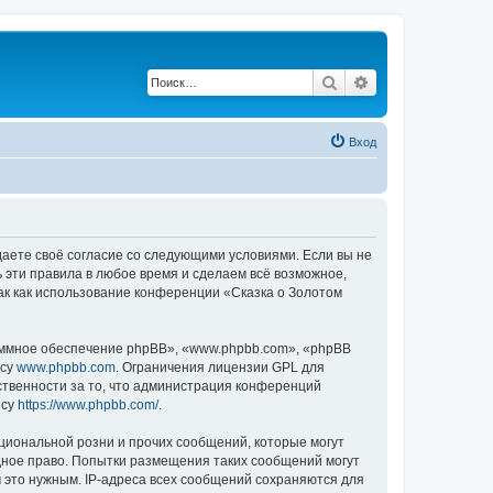
Поиск
Расширенный по
Вход
ждаете своё согласие со следующими условиями. Если вы не
ь эти правила в любое время и сделаем всё возможное,
ак как использование конференции «Сказка о Золотом
ммное обеспечение phpBB», «www.phpbb.com», «phpBB
есу
www.phpbb.com
. Ограничения лицензии GPL для
ственности за то, что администрация конференций
есу
https://www.phpbb.com/
.
циональной розни и прочих сообщений, которые могут
дное право. Попытки размещения таких сообщений могут
 это нужным. IP-адреса всех сообщений сохраняются для