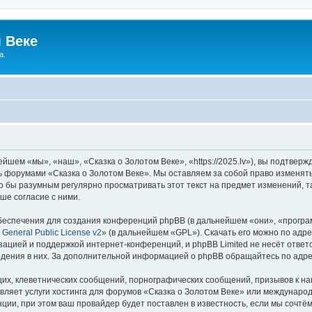
 Веке
а.
йшем «мы», «наш», «Сказка о Золотом Веке», «https://2025.lv»), вы подтвер
сь форумами «Сказка о Золотом Веке». Мы оставляем за собой право изменят
ло бы разумным регулярно просматривать этот текст на предмет изменений, т
ше согласие с ними.
еспечения для создания конференций phpBB (в дальнейшем «они», «програ
General Public License v2
» (в дальнейшем «GPL»). Скачать его можно по адр
зацией и поддержкой интернет-конференций, и phpBB Limited не несёт ответ
ведения в них. За дополнительной информацией о phpBB обращайтесь по адр
их, клеветнических сообщений, порнографических сообщений, призывов к на
вляет услуги хостинга для форумов «Сказка о Золотом Веке» или междунаро
ии, при этом ваш провайдер будет поставлен в известность, если мы сочтём