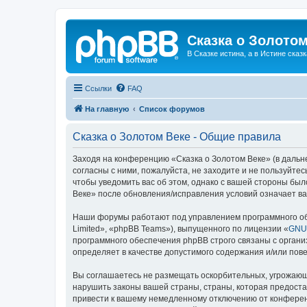
Сказка о Золотом
В Сказке истина, а в Истине сказк
Ссылки
FAQ
На главную
Список форумов
Сказка о Золотом Веке - Общие правила
Заходя на конференцию «Сказка о Золотом Веке» (в дальне
согласны с ними, пожалуйста, не заходите и не пользуйте
чтобы уведомить вас об этом, однако с вашей стороны бы
Веке» после обновления/исправления условий означает ва
Наши форумы работают под управлением программного об
Limited», «phpBB Teams»), выпущенного по лицензии «
GNU 
программного обеспечения phpBB строго связаны с органи
определяет в качестве допустимого содержания и/или по
Вы соглашаетесь не размещать оскорбительных, угрожающ
нарушить законы вашей страны, страны, которая предоста
привести к вашему немедленному отключению от конференц