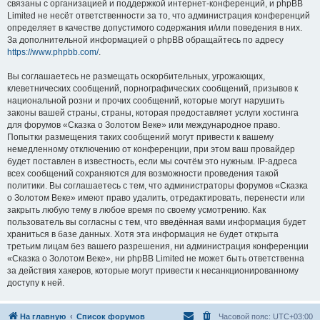
связаны с организацией и поддержкой интернет-конференций, и phpBB
Limited не несёт ответственности за то, что администрация конференций
определяет в качестве допустимого содержания и/или поведения в них.
За дополнительной информацией о phpBB обращайтесь по адресу
https://www.phpbb.com/
.
Вы соглашаетесь не размещать оскорбительных, угрожающих,
клеветнических сообщений, порнографических сообщений, призывов к
национальной розни и прочих сообщений, которые могут нарушить
законы вашей страны, страны, которая предоставляет услуги хостинга
для форумов «Сказка о Золотом Веке» или международное право.
Попытки размещения таких сообщений могут привести к вашему
немедленному отключению от конференции, при этом ваш провайдер
будет поставлен в известность, если мы сочтём это нужным. IP-адреса
всех сообщений сохраняются для возможности проведения такой
политики. Вы соглашаетесь с тем, что администраторы форумов «Сказка
о Золотом Веке» имеют право удалить, отредактировать, перенести или
закрыть любую тему в любое время по своему усмотрению. Как
пользователь вы согласны с тем, что введённая вами информация будет
храниться в базе данных. Хотя эта информация не будет открыта
третьим лицам без вашего разрешения, ни администрация конференции
«Сказка о Золотом Веке», ни phpBB Limited не может быть ответственна
за действия хакеров, которые могут привести к несанкционированному
доступу к ней.
На главную
Список форумов
Часовой пояс:
UTC+03:00