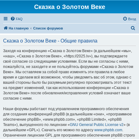
Сказка о Золотом Веке
FAQ
Вход
П
На главную
Список форумов
о
Сказка о Золотом Веке - Общие правила
и
с
Заходя на конференцию «Сказка о Золотом Веке» (в дальнейшем «мы»,
«наш», «Сказка о Золотом Веке», «https://2025.lv»), вы подтверждаете
к
своё согласие со следующими условиями. Если вы не согласны с ними,
пожалуйста, не заходите и не пользуйтесь форумами «Сказка о Золотом
Веке». Мы оставляем за собой право изменять эти правила в любое
время и сделаем всё возможное, чтобы уведомить вас об этом, однако с
вашей стороны было бы разумным регулярно просматривать этот текст
на предмет изменений, так как использование конференции «Сказка о
Золотом Веке» после обновления/исправления условий означает ваше
согласие с ними.
Наши форумы работают под управлением программного обеспечения
для создания конференций phpBB (в дальнейшем «они», «программное
обеспечение phpBB», «www.phpbb.com», «phpBB Limited», «phpBB
Teams»), выпущенного по лицензии «
GNU General Public License v2
» (в
дальнейшем «GPL»). Скачать его можно по адресу
www.phpbb.com
.
Ограничения лицензии GPL для программного обеспечения phpBB строго