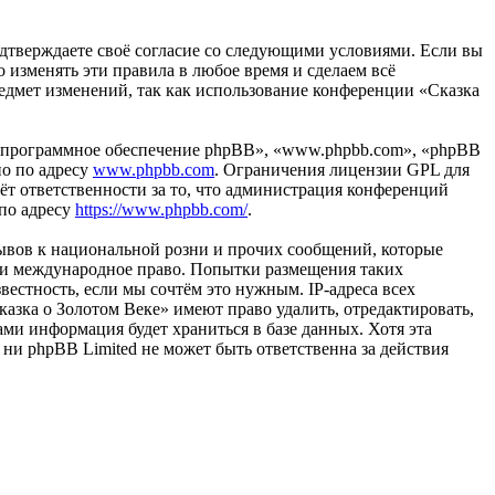
подтверждаете своё согласие со следующими условиями. Если вы
о изменять эти правила в любое время и сделаем всё
редмет изменений, так как использование конференции «Сказка
«программное обеспечение phpBB», «www.phpbb.com», «phpBB
но по адресу
www.phpbb.com
. Ограничения лицензии GPL для
ёт ответственности за то, что администрация конференций
 по адресу
https://www.phpbb.com/
.
ывов к национальной розни и прочих сообщений, которые
или международное право. Попытки размещения таких
естность, если мы сочтём это нужным. IP-адреса всех
азка о Золотом Веке» имеют право удалить, отредактировать,
ами информация будет храниться в базе данных. Хотя эта
ни phpBB Limited не может быть ответственна за действия