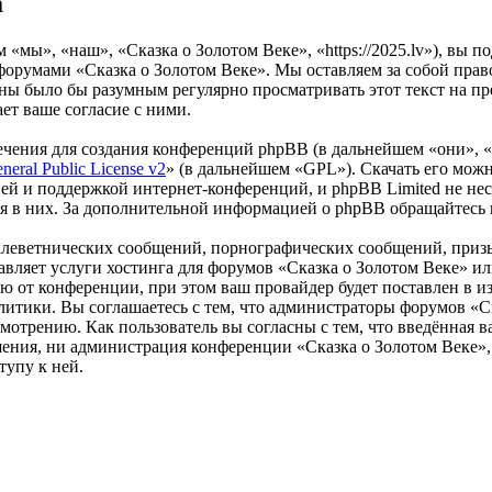
а
«мы», «наш», «Сказка о Золотом Веке», «https://2025.lv»), вы 
 форумами «Сказка о Золотом Веке». Мы оставляем за собой прав
оны было бы разумным регулярно просматривать этот текст на п
ет ваше согласие с ними.
чения для создания конференций phpBB (в дальнейшем «они», 
eral Public License v2
» (в дальнейшем «GPL»). Скачать его мож
ей и поддержкой интернет-конференций, и phpBB Limited не нес
ия в них. За дополнительной информацией о phpBB обращайтесь
клеветнических сообщений, порнографических сообщений, приз
тавляет услуги хостинга для форумов «Сказка о Золотом Веке» 
от конференции, при этом ваш провайдер будет поставлен в изв
итики. Вы соглашаетесь с тем, что администраторы форумов «Ск
мотрению. Как пользователь вы согласны с тем, что введённая в
ения, ни администрация конференции «Сказка о Золотом Веке», 
тупу к ней.