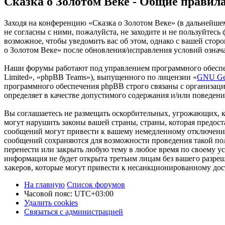
Сказка о Золотом Веке - Общие правил
Заходя на конференцию «Сказка о Золотом Веке» (в дальнейшем 
не согласны с ними, пожалуйста, не заходите и не пользуйтесь
возможное, чтобы уведомить вас об этом, однако с вашей стор
о Золотом Веке» после обновления/исправления условий означа
Наши форумы работают под управлением программного обеспе
Limited», «phpBB Teams»), выпущенного по лицензии «
GNU Gen
программного обеспечения phpBB строго связаны с организаци
определяет в качестве допустимого содержания и/или поведен
Вы соглашаетесь не размещать оскорбительных, угрожающих, 
могут нарушить законы вашей страны, страны, которая предос
сообщений могут привести к вашему немедленному отключению 
сообщений сохраняются для возможности проведения такой пол
перенести или закрыть любую тему в любое время по своему ус
информация не будет открыта третьим лицам без вашего разреш
хакеров, которые могут привести к несанкционированному дос
На главную
Список форумов
Часовой пояс:
UTC+03:00
Удалить cookies
Связаться с администрацией