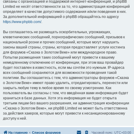
связаны с организацией и поддержкой интернет-конференций, и phpBB
Limited не несёт ответственности за то, что администрация конференций
определяет в качестве допустимого содержания и/или поведения в них.
За дополнительной информацией о phpBB обращайтесь по адресу
https://www.phpbb.com/
.
Вы соглашаетесь не размещать оскорбительных, угрожающих,
клеветнических сообщений, порнографических сообщений, призывов к
национальной розни и прочих сообщений, которые могут нарушить
законы вашей страны, страны, которая предоставляет услуги хостинга
для форумов «Сказка о Золотом Веке» или международное право.
Попытки размещения таких сообщений могут привести к вашему
немедленному отключению от конференции, при этом ваш провайдер
будет поставлен в известность, если мы сочтём это нужным. IP-адреса
всех сообщений сохраняются для возможности проведения такой
политики. Вы соглашаетесь с тем, что администраторы форумов «Сказка
о Золотом Веке» имеют право удалить, отредактировать, перенести или
закрыть любую тему в любое время по своему усмотрению. Как
пользователь вы согласны с тем, что введённая вами информация будет
храниться в базе данных. Хотя эта информация не будет открыта
третьим лицам без вашего разрешения, ни администрация конференции
«Сказка о Золотом Веке», ни phpBB Limited не может быть ответственна
за действия хакеров, которые могут привести к несанкционированному
доступу к ней.
На главную
Список форумов
Часовой пояс:
UTC+03:00