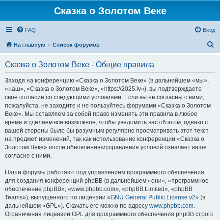
Сказка о Золотом Веке
FAQ
Вход
П
На главную
Список форумов
о
Сказка о Золотом Веке - Общие правила
и
с
Заходя на конференцию «Сказка о Золотом Веке» (в дальнейшем «мы»,
«наш», «Сказка о Золотом Веке», «https://2025.lv»), вы подтверждаете
к
своё согласие со следующими условиями. Если вы не согласны с ними,
пожалуйста, не заходите и не пользуйтесь форумами «Сказка о Золотом
Веке». Мы оставляем за собой право изменять эти правила в любое
время и сделаем всё возможное, чтобы уведомить вас об этом, однако с
вашей стороны было бы разумным регулярно просматривать этот текст
на предмет изменений, так как использование конференции «Сказка о
Золотом Веке» после обновления/исправления условий означает ваше
согласие с ними.
Наши форумы работают под управлением программного обеспечения
для создания конференций phpBB (в дальнейшем «они», «программное
обеспечение phpBB», «www.phpbb.com», «phpBB Limited», «phpBB
Teams»), выпущенного по лицензии «
GNU General Public License v2
» (в
дальнейшем «GPL»). Скачать его можно по адресу
www.phpbb.com
.
Ограничения лицензии GPL для программного обеспечения phpBB строго