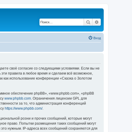
Поиск
Расширенный по
Вход
ждаете своё согласие со следующими условиями. Если вы не
ь эти правила в любое время и сделаем всё возможное,
ак как использование конференции «Сказка о Золотом
ммное обеспечение phpBB», «www.phpbb.com», «phpBB
есу
www.phpbb.com
. Ограничения лицензии GPL для
ственности за то, что администрация конференций
есу
https://www.phpbb.com/
.
циональной розни и прочих сообщений, которые могут
дное право. Попытки размещения таких сообщений могут
 это нужным. IP-адреса всех сообщений сохраняются для