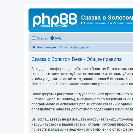
Сказка о Золотом
В Сказке истина, а в Истине сказк
Ссылки
FAQ
На главную
Список форумов
Сказка о Золотом Веке - Общие правила
Заходя на конференцию «Сказка о Золотом Веке» (в дальне
согласны с ними, пожалуйста, не заходите и не пользуйте
чтобы уведомить вас об этом, однако с вашей стороны бы
Веке» после обновления/исправления условий означает ва
Наши форумы работают под управлением программного об
Limited», «phpBB Teams»), выпущенного по лицензии «
GNU 
программного обеспечения phpBB строго связаны с органи
определяет в качестве допустимого содержания и/или по
Вы соглашаетесь не размещать оскорбительных, угрожающ
нарушить законы вашей страны, страны, которая предоста
привести к вашему немедленному отключению от конференц