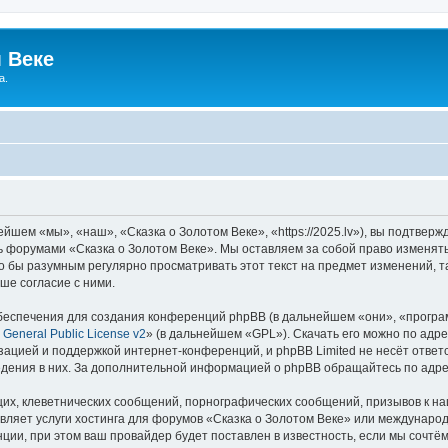
 Веке
а.
йшем «мы», «наш», «Сказка о Золотом Веке», «https://2025.lv»), вы подтвер
сь форумами «Сказка о Золотом Веке». Мы оставляем за собой право изменят
ло бы разумным регулярно просматривать этот текст на предмет изменений, т
ше согласие с ними.
еспечения для создания конференций phpBB (в дальнейшем «они», «програ
General Public License v2
» (в дальнейшем «GPL»). Скачать его можно по адр
зацией и поддержкой интернет-конференций, и phpBB Limited не несёт ответ
ведения в них. За дополнительной информацией о phpBB обращайтесь по адр
их, клеветнических сообщений, порнографических сообщений, призывов к на
вляет услуги хостинга для форумов «Сказка о Золотом Веке» или междунаро
ии, при этом ваш провайдер будет поставлен в известность, если мы сочтём