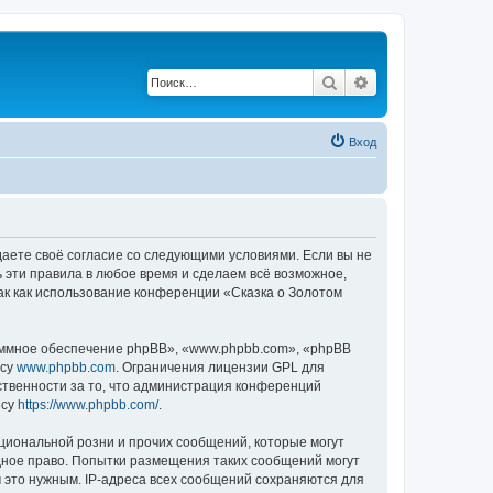
Поиск
Расширенный по
Вход
ждаете своё согласие со следующими условиями. Если вы не
ь эти правила в любое время и сделаем всё возможное,
ак как использование конференции «Сказка о Золотом
ммное обеспечение phpBB», «www.phpbb.com», «phpBB
есу
www.phpbb.com
. Ограничения лицензии GPL для
ственности за то, что администрация конференций
есу
https://www.phpbb.com/
.
циональной розни и прочих сообщений, которые могут
дное право. Попытки размещения таких сообщений могут
 это нужным. IP-адреса всех сообщений сохраняются для