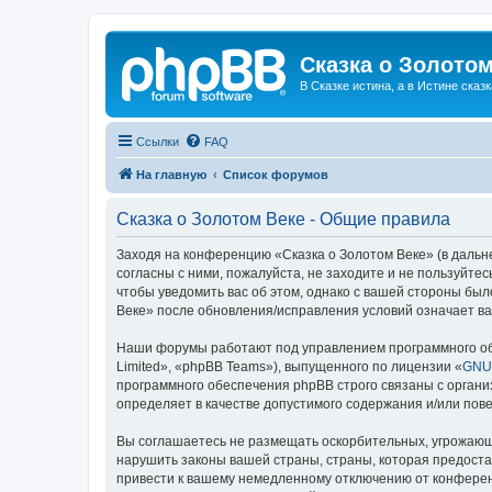
Сказка о Золотом
В Сказке истина, а в Истине сказк
Ссылки
FAQ
На главную
Список форумов
Сказка о Золотом Веке - Общие правила
Заходя на конференцию «Сказка о Золотом Веке» (в дальне
согласны с ними, пожалуйста, не заходите и не пользуйте
чтобы уведомить вас об этом, однако с вашей стороны бы
Веке» после обновления/исправления условий означает ва
Наши форумы работают под управлением программного об
Limited», «phpBB Teams»), выпущенного по лицензии «
GNU 
программного обеспечения phpBB строго связаны с органи
определяет в качестве допустимого содержания и/или по
Вы соглашаетесь не размещать оскорбительных, угрожающ
нарушить законы вашей страны, страны, которая предоста
привести к вашему немедленному отключению от конференц