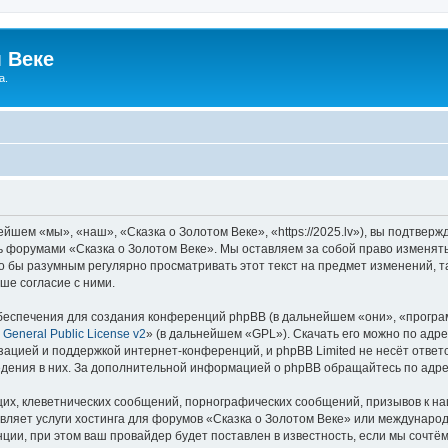
 Веке
а.
йшем «мы», «наш», «Сказка о Золотом Веке», «https://2025.lv»), вы подтвер
сь форумами «Сказка о Золотом Веке». Мы оставляем за собой право изменят
ло бы разумным регулярно просматривать этот текст на предмет изменений, т
ше согласие с ними.
еспечения для создания конференций phpBB (в дальнейшем «они», «програ
General Public License v2
» (в дальнейшем «GPL»). Скачать его можно по адр
зацией и поддержкой интернет-конференций, и phpBB Limited не несёт ответ
ведения в них. За дополнительной информацией о phpBB обращайтесь по адр
их, клеветнических сообщений, порнографических сообщений, призывов к на
вляет услуги хостинга для форумов «Сказка о Золотом Веке» или междунаро
ии, при этом ваш провайдер будет поставлен в известность, если мы сочтём