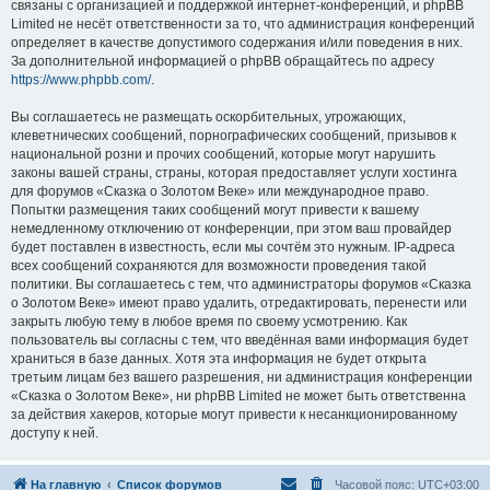
связаны с организацией и поддержкой интернет-конференций, и phpBB
Limited не несёт ответственности за то, что администрация конференций
определяет в качестве допустимого содержания и/или поведения в них.
За дополнительной информацией о phpBB обращайтесь по адресу
https://www.phpbb.com/
.
Вы соглашаетесь не размещать оскорбительных, угрожающих,
клеветнических сообщений, порнографических сообщений, призывов к
национальной розни и прочих сообщений, которые могут нарушить
законы вашей страны, страны, которая предоставляет услуги хостинга
для форумов «Сказка о Золотом Веке» или международное право.
Попытки размещения таких сообщений могут привести к вашему
немедленному отключению от конференции, при этом ваш провайдер
будет поставлен в известность, если мы сочтём это нужным. IP-адреса
всех сообщений сохраняются для возможности проведения такой
политики. Вы соглашаетесь с тем, что администраторы форумов «Сказка
о Золотом Веке» имеют право удалить, отредактировать, перенести или
закрыть любую тему в любое время по своему усмотрению. Как
пользователь вы согласны с тем, что введённая вами информация будет
храниться в базе данных. Хотя эта информация не будет открыта
третьим лицам без вашего разрешения, ни администрация конференции
«Сказка о Золотом Веке», ни phpBB Limited не может быть ответственна
за действия хакеров, которые могут привести к несанкционированному
доступу к ней.
На главную
Список форумов
Часовой пояс:
UTC+03:00