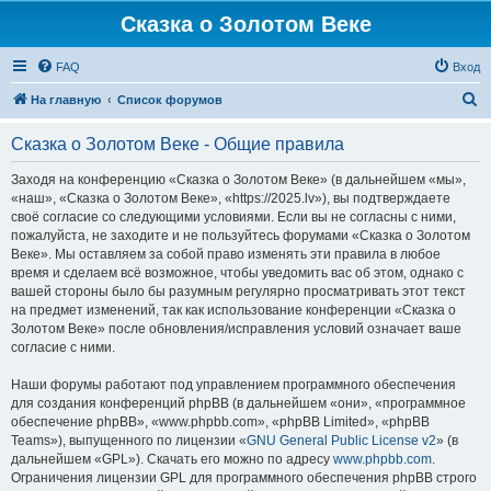
Сказка о Золотом Веке
FAQ
Вход
П
На главную
Список форумов
о
Сказка о Золотом Веке - Общие правила
и
с
Заходя на конференцию «Сказка о Золотом Веке» (в дальнейшем «мы»,
«наш», «Сказка о Золотом Веке», «https://2025.lv»), вы подтверждаете
к
своё согласие со следующими условиями. Если вы не согласны с ними,
пожалуйста, не заходите и не пользуйтесь форумами «Сказка о Золотом
Веке». Мы оставляем за собой право изменять эти правила в любое
время и сделаем всё возможное, чтобы уведомить вас об этом, однако с
вашей стороны было бы разумным регулярно просматривать этот текст
на предмет изменений, так как использование конференции «Сказка о
Золотом Веке» после обновления/исправления условий означает ваше
согласие с ними.
Наши форумы работают под управлением программного обеспечения
для создания конференций phpBB (в дальнейшем «они», «программное
обеспечение phpBB», «www.phpbb.com», «phpBB Limited», «phpBB
Teams»), выпущенного по лицензии «
GNU General Public License v2
» (в
дальнейшем «GPL»). Скачать его можно по адресу
www.phpbb.com
.
Ограничения лицензии GPL для программного обеспечения phpBB строго