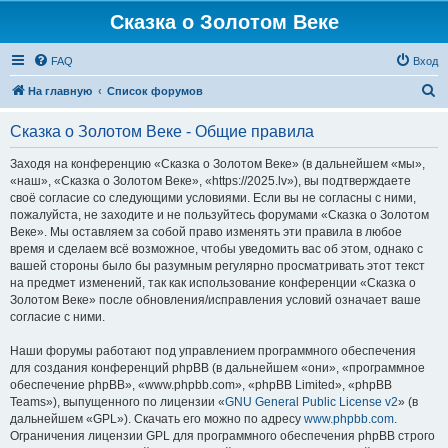
Сказка о Золотом Веке
FAQ
Вход
П
На главную
Список форумов
о
Сказка о Золотом Веке - Общие правила
и
с
Заходя на конференцию «Сказка о Золотом Веке» (в дальнейшем «мы»,
«наш», «Сказка о Золотом Веке», «https://2025.lv»), вы подтверждаете
к
своё согласие со следующими условиями. Если вы не согласны с ними,
пожалуйста, не заходите и не пользуйтесь форумами «Сказка о Золотом
Веке». Мы оставляем за собой право изменять эти правила в любое
время и сделаем всё возможное, чтобы уведомить вас об этом, однако с
вашей стороны было бы разумным регулярно просматривать этот текст
на предмет изменений, так как использование конференции «Сказка о
Золотом Веке» после обновления/исправления условий означает ваше
согласие с ними.
Наши форумы работают под управлением программного обеспечения
для создания конференций phpBB (в дальнейшем «они», «программное
обеспечение phpBB», «www.phpbb.com», «phpBB Limited», «phpBB
Teams»), выпущенного по лицензии «
GNU General Public License v2
» (в
дальнейшем «GPL»). Скачать его можно по адресу
www.phpbb.com
.
Ограничения лицензии GPL для программного обеспечения phpBB строго