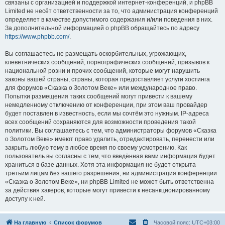
связаны с организацией и поддержкой интернет-конференций, и phpBB
Limited не несёт ответственности за то, что администрация конференций
определяет в качестве допустимого содержания и/или поведения в них.
За дополнительной информацией о phpBB обращайтесь по адресу
https://www.phpbb.com/
.
Вы соглашаетесь не размещать оскорбительных, угрожающих,
клеветнических сообщений, порнографических сообщений, призывов к
национальной розни и прочих сообщений, которые могут нарушить
законы вашей страны, страны, которая предоставляет услуги хостинга
для форумов «Сказка о Золотом Веке» или международное право.
Попытки размещения таких сообщений могут привести к вашему
немедленному отключению от конференции, при этом ваш провайдер
будет поставлен в известность, если мы сочтём это нужным. IP-адреса
всех сообщений сохраняются для возможности проведения такой
политики. Вы соглашаетесь с тем, что администраторы форумов «Сказка
о Золотом Веке» имеют право удалить, отредактировать, перенести или
закрыть любую тему в любое время по своему усмотрению. Как
пользователь вы согласны с тем, что введённая вами информация будет
храниться в базе данных. Хотя эта информация не будет открыта
третьим лицам без вашего разрешения, ни администрация конференции
«Сказка о Золотом Веке», ни phpBB Limited не может быть ответственна
за действия хакеров, которые могут привести к несанкционированному
доступу к ней.
На главную
Список форумов
Часовой пояс:
UTC+03:00