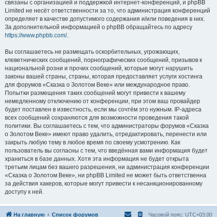
связаны с организацией и поддержкой интернет-конференций, и phpBB
Limited не несёт ответственности за то, что администрация конференций
определяет в качестве допустимого содержания и/или поведения в них.
За дополнительной информацией о phpBB обращайтесь по адресу
https://www.phpbb.com/
.
Вы соглашаетесь не размещать оскорбительных, угрожающих,
клеветнических сообщений, порнографических сообщений, призывов к
национальной розни и прочих сообщений, которые могут нарушить
законы вашей страны, страны, которая предоставляет услуги хостинга
для форумов «Сказка о Золотом Веке» или международное право.
Попытки размещения таких сообщений могут привести к вашему
немедленному отключению от конференции, при этом ваш провайдер
будет поставлен в известность, если мы сочтём это нужным. IP-адреса
всех сообщений сохраняются для возможности проведения такой
политики. Вы соглашаетесь с тем, что администраторы форумов «Сказка
о Золотом Веке» имеют право удалить, отредактировать, перенести или
закрыть любую тему в любое время по своему усмотрению. Как
пользователь вы согласны с тем, что введённая вами информация будет
храниться в базе данных. Хотя эта информация не будет открыта
третьим лицам без вашего разрешения, ни администрация конференции
«Сказка о Золотом Веке», ни phpBB Limited не может быть ответственна
за действия хакеров, которые могут привести к несанкционированному
доступу к ней.
На главную
Список форумов
Часовой пояс:
UTC+03:00