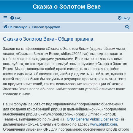
Сказка о Золотом Веке
FAQ
Вход
П
На главную
Список форумов
о
Сказка о Золотом Веке - Общие правила
и
с
Заходя на конференцию «Сказка о Золотом Веке» (в дальнейшем «мы»,
«наш», «Сказка о Золотом Веке», «https://2025.lv»), вы подтверждаете
к
своё согласие со следующими условиями. Если вы не согласны с ними,
пожалуйста, не заходите и не пользуйтесь форумами «Сказка о Золотом
Веке». Мы оставляем за собой право изменять эти правила в любое
время и сделаем всё возможное, чтобы уведомить вас об этом, однако с
вашей стороны было бы разумным регулярно просматривать этот текст
на предмет изменений, так как использование конференции «Сказка о
Золотом Веке» после обновления/исправления условий означает ваше
согласие с ними.
Наши форумы работают под управлением программного обеспечения
для создания конференций phpBB (в дальнейшем «они», «программное
обеспечение phpBB», «www.phpbb.com», «phpBB Limited», «phpBB
Teams»), выпущенного по лицензии «
GNU General Public License v2
» (в
дальнейшем «GPL»). Скачать его можно по адресу
www.phpbb.com
.
Ограничения лицензии GPL для программного обеспечения phpBB строго