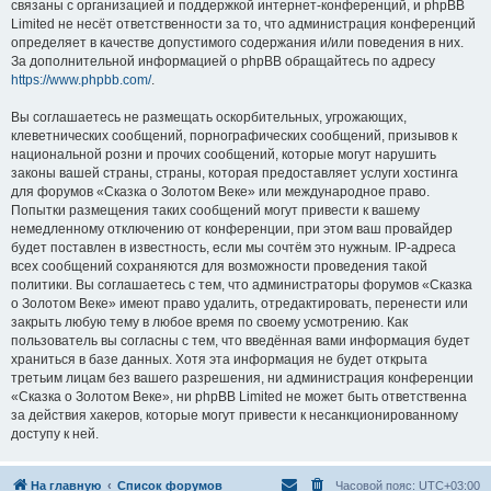
связаны с организацией и поддержкой интернет-конференций, и phpBB
Limited не несёт ответственности за то, что администрация конференций
определяет в качестве допустимого содержания и/или поведения в них.
За дополнительной информацией о phpBB обращайтесь по адресу
https://www.phpbb.com/
.
Вы соглашаетесь не размещать оскорбительных, угрожающих,
клеветнических сообщений, порнографических сообщений, призывов к
национальной розни и прочих сообщений, которые могут нарушить
законы вашей страны, страны, которая предоставляет услуги хостинга
для форумов «Сказка о Золотом Веке» или международное право.
Попытки размещения таких сообщений могут привести к вашему
немедленному отключению от конференции, при этом ваш провайдер
будет поставлен в известность, если мы сочтём это нужным. IP-адреса
всех сообщений сохраняются для возможности проведения такой
политики. Вы соглашаетесь с тем, что администраторы форумов «Сказка
о Золотом Веке» имеют право удалить, отредактировать, перенести или
закрыть любую тему в любое время по своему усмотрению. Как
пользователь вы согласны с тем, что введённая вами информация будет
храниться в базе данных. Хотя эта информация не будет открыта
третьим лицам без вашего разрешения, ни администрация конференции
«Сказка о Золотом Веке», ни phpBB Limited не может быть ответственна
за действия хакеров, которые могут привести к несанкционированному
доступу к ней.
На главную
Список форумов
Часовой пояс:
UTC+03:00