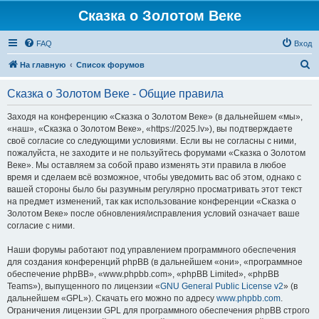
Сказка о Золотом Веке
FAQ
Вход
П
На главную
Список форумов
о
Сказка о Золотом Веке - Общие правила
и
с
Заходя на конференцию «Сказка о Золотом Веке» (в дальнейшем «мы»,
«наш», «Сказка о Золотом Веке», «https://2025.lv»), вы подтверждаете
к
своё согласие со следующими условиями. Если вы не согласны с ними,
пожалуйста, не заходите и не пользуйтесь форумами «Сказка о Золотом
Веке». Мы оставляем за собой право изменять эти правила в любое
время и сделаем всё возможное, чтобы уведомить вас об этом, однако с
вашей стороны было бы разумным регулярно просматривать этот текст
на предмет изменений, так как использование конференции «Сказка о
Золотом Веке» после обновления/исправления условий означает ваше
согласие с ними.
Наши форумы работают под управлением программного обеспечения
для создания конференций phpBB (в дальнейшем «они», «программное
обеспечение phpBB», «www.phpbb.com», «phpBB Limited», «phpBB
Teams»), выпущенного по лицензии «
GNU General Public License v2
» (в
дальнейшем «GPL»). Скачать его можно по адресу
www.phpbb.com
.
Ограничения лицензии GPL для программного обеспечения phpBB строго