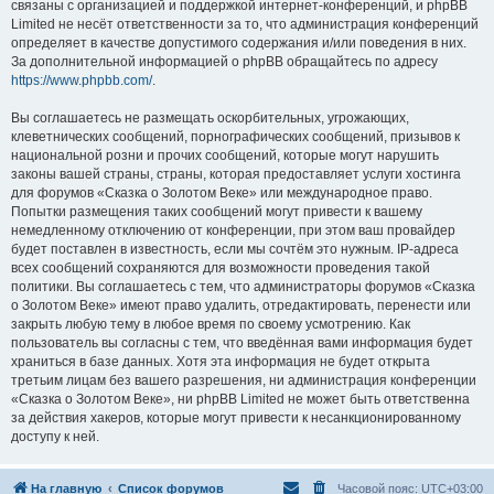
связаны с организацией и поддержкой интернет-конференций, и phpBB
Limited не несёт ответственности за то, что администрация конференций
определяет в качестве допустимого содержания и/или поведения в них.
За дополнительной информацией о phpBB обращайтесь по адресу
https://www.phpbb.com/
.
Вы соглашаетесь не размещать оскорбительных, угрожающих,
клеветнических сообщений, порнографических сообщений, призывов к
национальной розни и прочих сообщений, которые могут нарушить
законы вашей страны, страны, которая предоставляет услуги хостинга
для форумов «Сказка о Золотом Веке» или международное право.
Попытки размещения таких сообщений могут привести к вашему
немедленному отключению от конференции, при этом ваш провайдер
будет поставлен в известность, если мы сочтём это нужным. IP-адреса
всех сообщений сохраняются для возможности проведения такой
политики. Вы соглашаетесь с тем, что администраторы форумов «Сказка
о Золотом Веке» имеют право удалить, отредактировать, перенести или
закрыть любую тему в любое время по своему усмотрению. Как
пользователь вы согласны с тем, что введённая вами информация будет
храниться в базе данных. Хотя эта информация не будет открыта
третьим лицам без вашего разрешения, ни администрация конференции
«Сказка о Золотом Веке», ни phpBB Limited не может быть ответственна
за действия хакеров, которые могут привести к несанкционированному
доступу к ней.
На главную
Список форумов
Часовой пояс:
UTC+03:00