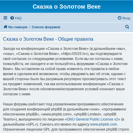
Сказка о Золотом Веке
FAQ
Вход
П
На главную
Список форумов
о
Сказка о Золотом Веке - Общие правила
и
с
Заходя на конференцию «Сказка о Золотом Веке» (в дальнейшем «мы»,
«наш», «Сказка о Золотом Веке», «https://2025.lv»), вы подтверждаете
к
своё согласие со следующими условиями. Если вы не согласны с ними,
пожалуйста, не заходите и не пользуйтесь форумами «Сказка о Золотом
Веке». Мы оставляем за собой право изменять эти правила в любое
время и сделаем всё возможное, чтобы уведомить вас об этом, однако с
вашей стороны было бы разумным регулярно просматривать этот текст
на предмет изменений, так как использование конференции «Сказка о
Золотом Веке» после обновления/исправления условий означает ваше
согласие с ними.
Наши форумы работают под управлением программного обеспечения
для создания конференций phpBB (в дальнейшем «они», «программное
обеспечение phpBB», «www.phpbb.com», «phpBB Limited», «phpBB
Teams»), выпущенного по лицензии «
GNU General Public License v2
» (в
дальнейшем «GPL»). Скачать его можно по адресу
www.phpbb.com
.
Ограничения лицензии GPL для программного обеспечения phpBB строго