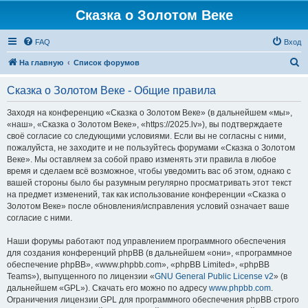
Сказка о Золотом Веке
FAQ
Вход
П
На главную
Список форумов
о
Сказка о Золотом Веке - Общие правила
и
с
Заходя на конференцию «Сказка о Золотом Веке» (в дальнейшем «мы»,
«наш», «Сказка о Золотом Веке», «https://2025.lv»), вы подтверждаете
к
своё согласие со следующими условиями. Если вы не согласны с ними,
пожалуйста, не заходите и не пользуйтесь форумами «Сказка о Золотом
Веке». Мы оставляем за собой право изменять эти правила в любое
время и сделаем всё возможное, чтобы уведомить вас об этом, однако с
вашей стороны было бы разумным регулярно просматривать этот текст
на предмет изменений, так как использование конференции «Сказка о
Золотом Веке» после обновления/исправления условий означает ваше
согласие с ними.
Наши форумы работают под управлением программного обеспечения
для создания конференций phpBB (в дальнейшем «они», «программное
обеспечение phpBB», «www.phpbb.com», «phpBB Limited», «phpBB
Teams»), выпущенного по лицензии «
GNU General Public License v2
» (в
дальнейшем «GPL»). Скачать его можно по адресу
www.phpbb.com
.
Ограничения лицензии GPL для программного обеспечения phpBB строго