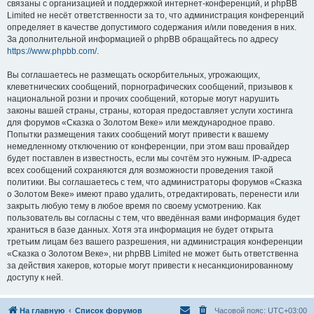
связаны с организацией и поддержкой интернет-конференций, и phpBB
Limited не несёт ответственности за то, что администрация конференций
определяет в качестве допустимого содержания и/или поведения в них.
За дополнительной информацией о phpBB обращайтесь по адресу
https://www.phpbb.com/
.
Вы соглашаетесь не размещать оскорбительных, угрожающих,
клеветнических сообщений, порнографических сообщений, призывов к
национальной розни и прочих сообщений, которые могут нарушить
законы вашей страны, страны, которая предоставляет услуги хостинга
для форумов «Сказка о Золотом Веке» или международное право.
Попытки размещения таких сообщений могут привести к вашему
немедленному отключению от конференции, при этом ваш провайдер
будет поставлен в известность, если мы сочтём это нужным. IP-адреса
всех сообщений сохраняются для возможности проведения такой
политики. Вы соглашаетесь с тем, что администраторы форумов «Сказка
о Золотом Веке» имеют право удалить, отредактировать, перенести или
закрыть любую тему в любое время по своему усмотрению. Как
пользователь вы согласны с тем, что введённая вами информация будет
храниться в базе данных. Хотя эта информация не будет открыта
третьим лицам без вашего разрешения, ни администрация конференции
«Сказка о Золотом Веке», ни phpBB Limited не может быть ответственна
за действия хакеров, которые могут привести к несанкционированному
доступу к ней.
На главную
Список форумов
Часовой пояс:
UTC+03:00