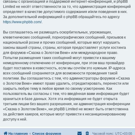
связаны с организацией и поддержкой интернет-конференций, и phpBB
Limited не несёт ответственности за то, что администрация конференций
определяет в качестве допустимого содержания и/или поведения в них.
За дополнительной информацией о phpBB обращайтесь по адресу
https://www.phpbb.com/
.
Вы соглашаетесь не размещать оскорбительных, угрожающих,
клеветнических сообщений, порнографических сообщений, призывов к
национальной розни и прочих сообщений, которые могут нарушить
законы вашей страны, страны, которая предоставляет услуги хостинга
для форумов «Сказка о Золотом Веке» или международное право.
Попытки размещения таких сообщений могут привести к вашему
немедленному отключению от конференции, при этом ваш провайдер
будет поставлен в известность, если мы сочтём это нужным. IP-адреса
всех сообщений сохраняются для возможности проведения такой
политики. Вы соглашаетесь с тем, что администраторы форумов «Сказка
о Золотом Веке» имеют право удалить, отредактировать, перенести или
закрыть любую тему в любое время по своему усмотрению. Как
пользователь вы согласны с тем, что введённая вами информация будет
храниться в базе данных. Хотя эта информация не будет открыта
третьим лицам без вашего разрешения, ни администрация конференции
«Сказка о Золотом Веке», ни phpBB Limited не может быть ответственна
за действия хакеров, которые могут привести к несанкционированному
доступу к ней.
На главную
Список форумов
Часовой пояс:
UTC+03:00