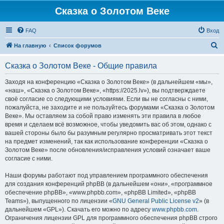
Сказка о Золотом Веке
FAQ
Вход
П
На главную
Список форумов
о
Сказка о Золотом Веке - Общие правила
и
с
Заходя на конференцию «Сказка о Золотом Веке» (в дальнейшем «мы»,
«наш», «Сказка о Золотом Веке», «https://2025.lv»), вы подтверждаете
к
своё согласие со следующими условиями. Если вы не согласны с ними,
пожалуйста, не заходите и не пользуйтесь форумами «Сказка о Золотом
Веке». Мы оставляем за собой право изменять эти правила в любое
время и сделаем всё возможное, чтобы уведомить вас об этом, однако с
вашей стороны было бы разумным регулярно просматривать этот текст
на предмет изменений, так как использование конференции «Сказка о
Золотом Веке» после обновления/исправления условий означает ваше
согласие с ними.
Наши форумы работают под управлением программного обеспечения
для создания конференций phpBB (в дальнейшем «они», «программное
обеспечение phpBB», «www.phpbb.com», «phpBB Limited», «phpBB
Teams»), выпущенного по лицензии «
GNU General Public License v2
» (в
дальнейшем «GPL»). Скачать его можно по адресу
www.phpbb.com
.
Ограничения лицензии GPL для программного обеспечения phpBB строго