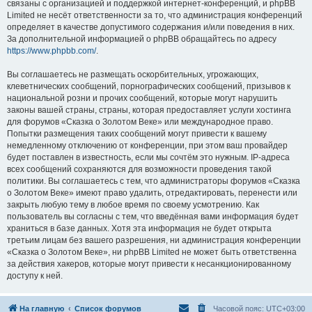
связаны с организацией и поддержкой интернет-конференций, и phpBB
Limited не несёт ответственности за то, что администрация конференций
определяет в качестве допустимого содержания и/или поведения в них.
За дополнительной информацией о phpBB обращайтесь по адресу
https://www.phpbb.com/
.
Вы соглашаетесь не размещать оскорбительных, угрожающих,
клеветнических сообщений, порнографических сообщений, призывов к
национальной розни и прочих сообщений, которые могут нарушить
законы вашей страны, страны, которая предоставляет услуги хостинга
для форумов «Сказка о Золотом Веке» или международное право.
Попытки размещения таких сообщений могут привести к вашему
немедленному отключению от конференции, при этом ваш провайдер
будет поставлен в известность, если мы сочтём это нужным. IP-адреса
всех сообщений сохраняются для возможности проведения такой
политики. Вы соглашаетесь с тем, что администраторы форумов «Сказка
о Золотом Веке» имеют право удалить, отредактировать, перенести или
закрыть любую тему в любое время по своему усмотрению. Как
пользователь вы согласны с тем, что введённая вами информация будет
храниться в базе данных. Хотя эта информация не будет открыта
третьим лицам без вашего разрешения, ни администрация конференции
«Сказка о Золотом Веке», ни phpBB Limited не может быть ответственна
за действия хакеров, которые могут привести к несанкционированному
доступу к ней.
На главную
Список форумов
Часовой пояс:
UTC+03:00