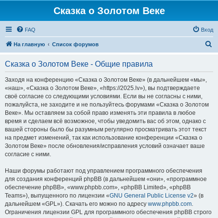
Сказка о Золотом Веке
FAQ
Вход
П
На главную
Список форумов
о
Сказка о Золотом Веке - Общие правила
и
с
Заходя на конференцию «Сказка о Золотом Веке» (в дальнейшем «мы»,
«наш», «Сказка о Золотом Веке», «https://2025.lv»), вы подтверждаете
к
своё согласие со следующими условиями. Если вы не согласны с ними,
пожалуйста, не заходите и не пользуйтесь форумами «Сказка о Золотом
Веке». Мы оставляем за собой право изменять эти правила в любое
время и сделаем всё возможное, чтобы уведомить вас об этом, однако с
вашей стороны было бы разумным регулярно просматривать этот текст
на предмет изменений, так как использование конференции «Сказка о
Золотом Веке» после обновления/исправления условий означает ваше
согласие с ними.
Наши форумы работают под управлением программного обеспечения
для создания конференций phpBB (в дальнейшем «они», «программное
обеспечение phpBB», «www.phpbb.com», «phpBB Limited», «phpBB
Teams»), выпущенного по лицензии «
GNU General Public License v2
» (в
дальнейшем «GPL»). Скачать его можно по адресу
www.phpbb.com
.
Ограничения лицензии GPL для программного обеспечения phpBB строго