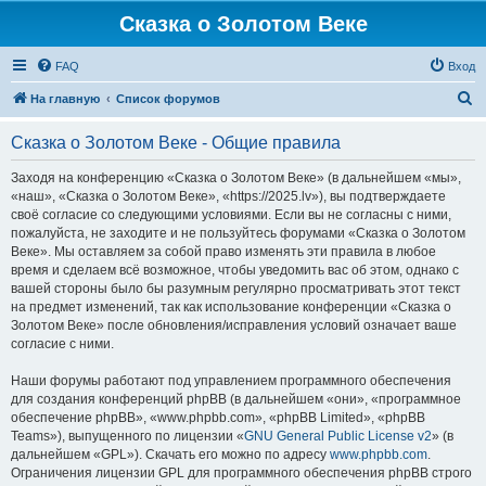
Сказка о Золотом Веке
FAQ
Вход
П
На главную
Список форумов
о
Сказка о Золотом Веке - Общие правила
и
с
Заходя на конференцию «Сказка о Золотом Веке» (в дальнейшем «мы»,
«наш», «Сказка о Золотом Веке», «https://2025.lv»), вы подтверждаете
к
своё согласие со следующими условиями. Если вы не согласны с ними,
пожалуйста, не заходите и не пользуйтесь форумами «Сказка о Золотом
Веке». Мы оставляем за собой право изменять эти правила в любое
время и сделаем всё возможное, чтобы уведомить вас об этом, однако с
вашей стороны было бы разумным регулярно просматривать этот текст
на предмет изменений, так как использование конференции «Сказка о
Золотом Веке» после обновления/исправления условий означает ваше
согласие с ними.
Наши форумы работают под управлением программного обеспечения
для создания конференций phpBB (в дальнейшем «они», «программное
обеспечение phpBB», «www.phpbb.com», «phpBB Limited», «phpBB
Teams»), выпущенного по лицензии «
GNU General Public License v2
» (в
дальнейшем «GPL»). Скачать его можно по адресу
www.phpbb.com
.
Ограничения лицензии GPL для программного обеспечения phpBB строго