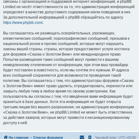
связаны с организацией и поддержкой интернет-конференций, и phpBB
Limited не несёт ответственности за то, что администрация конференций
определяет в качестве допустимого содержания и/или поведения в них.
За дополнительной информацией о phpBB обращайтесь по адресу
https://www.phpbb.com/
.
Вы соглашаетесь не размещать оскорбительных, угрожающих,
клеветнических сообщений, порнографических сообщений, призывов к
национальной розни и прочих сообщений, которые могут нарушить
законы вашей страны, страны, которая предоставляет услуги хостинга
для форумов «Сказка о Золотом Веке» или международное право.
Попытки размещения таких сообщений могут привести к вашему
немедленному отключению от конференции, при этом ваш провайдер
будет поставлен в известность, если мы сочтём это нужным. IP-адреса
всех сообщений сохраняются для возможности проведения такой
политики. Вы соглашаетесь с тем, что администраторы форумов «Сказка
о Золотом Веке» имеют право удалить, отредактировать, перенести или
закрыть любую тему в любое время по своему усмотрению. Как
пользователь вы согласны с тем, что введённая вами информация будет
храниться в базе данных. Хотя эта информация не будет открыта
третьим лицам без вашего разрешения, ни администрация конференции
«Сказка о Золотом Веке», ни phpBB Limited не может быть ответственна
за действия хакеров, которые могут привести к несанкционированному
доступу к ней.
На главную
Список форумов
Часовой пояс:
UTC+03:00