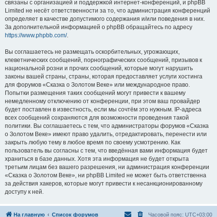
связаны с организацией и поддержкой интернет-конференций, и phpBB
Limited не несёт ответственности за то, что администрация конференций
определяет в качестве допустимого содержания и/или поведения в них.
За дополнительной информацией о phpBB обращайтесь по адресу
https://www.phpbb.com/
.
Вы соглашаетесь не размещать оскорбительных, угрожающих,
клеветнических сообщений, порнографических сообщений, призывов к
национальной розни и прочих сообщений, которые могут нарушить
законы вашей страны, страны, которая предоставляет услуги хостинга
для форумов «Сказка о Золотом Веке» или международное право.
Попытки размещения таких сообщений могут привести к вашему
немедленному отключению от конференции, при этом ваш провайдер
будет поставлен в известность, если мы сочтём это нужным. IP-адреса
всех сообщений сохраняются для возможности проведения такой
политики. Вы соглашаетесь с тем, что администраторы форумов «Сказка
о Золотом Веке» имеют право удалить, отредактировать, перенести или
закрыть любую тему в любое время по своему усмотрению. Как
пользователь вы согласны с тем, что введённая вами информация будет
храниться в базе данных. Хотя эта информация не будет открыта
третьим лицам без вашего разрешения, ни администрация конференции
«Сказка о Золотом Веке», ни phpBB Limited не может быть ответственна
за действия хакеров, которые могут привести к несанкционированному
доступу к ней.
На главную
Список форумов
Часовой пояс:
UTC+03:00