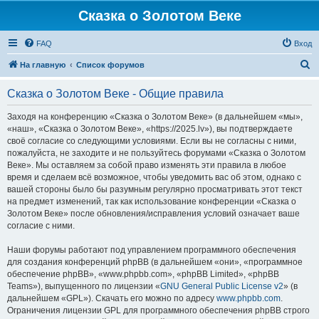
Сказка о Золотом Веке
FAQ
Вход
П
На главную
Список форумов
о
Сказка о Золотом Веке - Общие правила
и
с
Заходя на конференцию «Сказка о Золотом Веке» (в дальнейшем «мы»,
«наш», «Сказка о Золотом Веке», «https://2025.lv»), вы подтверждаете
к
своё согласие со следующими условиями. Если вы не согласны с ними,
пожалуйста, не заходите и не пользуйтесь форумами «Сказка о Золотом
Веке». Мы оставляем за собой право изменять эти правила в любое
время и сделаем всё возможное, чтобы уведомить вас об этом, однако с
вашей стороны было бы разумным регулярно просматривать этот текст
на предмет изменений, так как использование конференции «Сказка о
Золотом Веке» после обновления/исправления условий означает ваше
согласие с ними.
Наши форумы работают под управлением программного обеспечения
для создания конференций phpBB (в дальнейшем «они», «программное
обеспечение phpBB», «www.phpbb.com», «phpBB Limited», «phpBB
Teams»), выпущенного по лицензии «
GNU General Public License v2
» (в
дальнейшем «GPL»). Скачать его можно по адресу
www.phpbb.com
.
Ограничения лицензии GPL для программного обеспечения phpBB строго