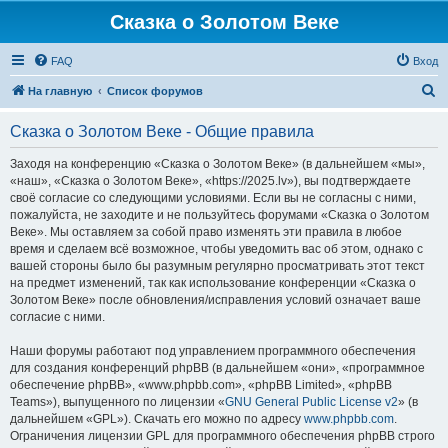
Сказка о Золотом Веке
FAQ
Вход
П
На главную
Список форумов
о
Сказка о Золотом Веке - Общие правила
и
с
Заходя на конференцию «Сказка о Золотом Веке» (в дальнейшем «мы»,
«наш», «Сказка о Золотом Веке», «https://2025.lv»), вы подтверждаете
к
своё согласие со следующими условиями. Если вы не согласны с ними,
пожалуйста, не заходите и не пользуйтесь форумами «Сказка о Золотом
Веке». Мы оставляем за собой право изменять эти правила в любое
время и сделаем всё возможное, чтобы уведомить вас об этом, однако с
вашей стороны было бы разумным регулярно просматривать этот текст
на предмет изменений, так как использование конференции «Сказка о
Золотом Веке» после обновления/исправления условий означает ваше
согласие с ними.
Наши форумы работают под управлением программного обеспечения
для создания конференций phpBB (в дальнейшем «они», «программное
обеспечение phpBB», «www.phpbb.com», «phpBB Limited», «phpBB
Teams»), выпущенного по лицензии «
GNU General Public License v2
» (в
дальнейшем «GPL»). Скачать его можно по адресу
www.phpbb.com
.
Ограничения лицензии GPL для программного обеспечения phpBB строго