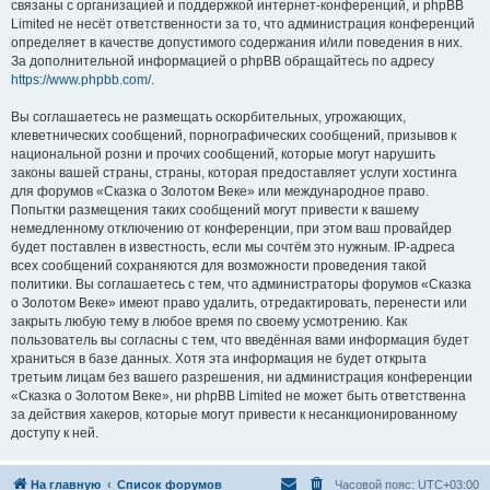
связаны с организацией и поддержкой интернет-конференций, и phpBB
Limited не несёт ответственности за то, что администрация конференций
определяет в качестве допустимого содержания и/или поведения в них.
За дополнительной информацией о phpBB обращайтесь по адресу
https://www.phpbb.com/
.
Вы соглашаетесь не размещать оскорбительных, угрожающих,
клеветнических сообщений, порнографических сообщений, призывов к
национальной розни и прочих сообщений, которые могут нарушить
законы вашей страны, страны, которая предоставляет услуги хостинга
для форумов «Сказка о Золотом Веке» или международное право.
Попытки размещения таких сообщений могут привести к вашему
немедленному отключению от конференции, при этом ваш провайдер
будет поставлен в известность, если мы сочтём это нужным. IP-адреса
всех сообщений сохраняются для возможности проведения такой
политики. Вы соглашаетесь с тем, что администраторы форумов «Сказка
о Золотом Веке» имеют право удалить, отредактировать, перенести или
закрыть любую тему в любое время по своему усмотрению. Как
пользователь вы согласны с тем, что введённая вами информация будет
храниться в базе данных. Хотя эта информация не будет открыта
третьим лицам без вашего разрешения, ни администрация конференции
«Сказка о Золотом Веке», ни phpBB Limited не может быть ответственна
за действия хакеров, которые могут привести к несанкционированному
доступу к ней.
На главную
Список форумов
Часовой пояс:
UTC+03:00