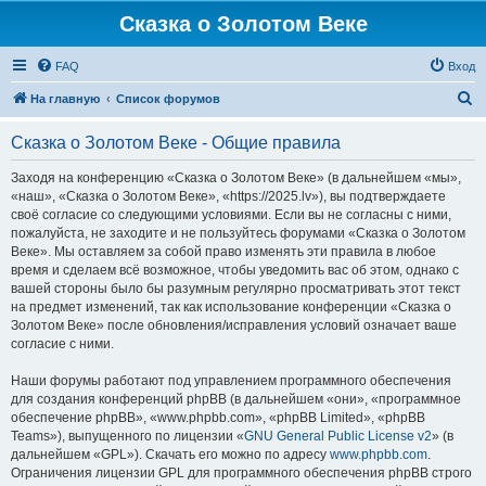
Сказка о Золотом Веке
FAQ
Вход
П
На главную
Список форумов
о
Сказка о Золотом Веке - Общие правила
и
с
Заходя на конференцию «Сказка о Золотом Веке» (в дальнейшем «мы»,
«наш», «Сказка о Золотом Веке», «https://2025.lv»), вы подтверждаете
к
своё согласие со следующими условиями. Если вы не согласны с ними,
пожалуйста, не заходите и не пользуйтесь форумами «Сказка о Золотом
Веке». Мы оставляем за собой право изменять эти правила в любое
время и сделаем всё возможное, чтобы уведомить вас об этом, однако с
вашей стороны было бы разумным регулярно просматривать этот текст
на предмет изменений, так как использование конференции «Сказка о
Золотом Веке» после обновления/исправления условий означает ваше
согласие с ними.
Наши форумы работают под управлением программного обеспечения
для создания конференций phpBB (в дальнейшем «они», «программное
обеспечение phpBB», «www.phpbb.com», «phpBB Limited», «phpBB
Teams»), выпущенного по лицензии «
GNU General Public License v2
» (в
дальнейшем «GPL»). Скачать его можно по адресу
www.phpbb.com
.
Ограничения лицензии GPL для программного обеспечения phpBB строго